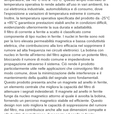
temperatura operativa lo rende adatto all'uso in vari ambienti, tra
cui elettronica industriale, automobilistica e di consumo, dove
l'esposizione a variazioni di temperatura estreme è comune.
Inoltre, la temperatura operativa specificata del prodotto da -25°C
a +85°C garantisce prestazioni stabili anche in condizioni difficili,
evidenziando ulteriormente la sua durata e adattabilità.
Il filtro di corrente a ferrite a scatto è classificato come
componente di tipo nucleo in ferrite. I nuclei in ferrite sono noti
per la loro elevata permeabilità magnetica e bassa conduttività
elettrica, che contribuiscono alla loro efficacia nel sopprimere il
rumore ad alta frequenza nei circuiti elettronici. La bobina con
nucleo in ferrite all'interno del filtro agisce come un potente filtro,
bloccando il rumore di modo comune e impedendone la
propagazione attraverso il sistema. Ciò rende il prodotto
particolarmente utile nelle applicazioni che coinvolgono filtri di
modo comune, dove la minimizzazione delle interferenze e il
mantenimento della qualità del segnale sono fondamentali.
Questo prodotto presenta anche un magnete ad anello in ferrite,
un elemento centrale che migliora la capacità del filtro di
attenuare i segnali indesiderati. Il magnete ad anello in ferrite
funge da nucleo magnetico attorno al quale è avvolta la bobina,
fornendo un percorso magnetico stabile ed efficiente. Questo
design non solo migliora le capacità di soppressione del rumore
del filtro, ma contribuisce anche alle sue dimensioni compatte e