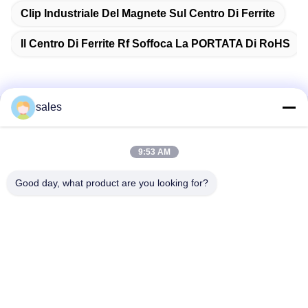
Clip Industriale Del Magnete Sul Centro Di Ferrite
Il Centro Di Ferrite Rf Soffoca La PORTATA Di RoHS
sales
Contatto rapido
9:53 AM
Indirizzo
Stanza 1301, Blocco B, Rongchao New Times Plaza, Parco
Good day, what product are you looking for?
Industriale High-Tech di Guanlan, Distretto di Longhua,
Shenzhen. Cina
Telefono
86-0755-29170376
E-mail
vip6@szviip.com