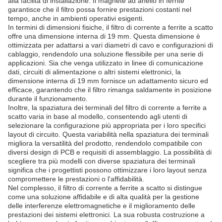
alla facilità di installazione. Il magnete ad anello in ferrite
garantisce che il filtro possa fornire prestazioni costanti nel
tempo, anche in ambienti operativi esigenti.
In termini di dimensioni fisiche, il filtro di corrente a ferrite a scatto
offre una dimensione interna di 19 mm. Questa dimensione è
ottimizzata per adattarsi a vari diametri di cavo e configurazioni di
cablaggio, rendendolo una soluzione flessibile per una serie di
applicazioni. Sia che venga utilizzato in linee di comunicazione
dati, circuiti di alimentazione o altri sistemi elettronici, la
dimensione interna di 19 mm fornisce un adattamento sicuro ed
efficace, garantendo che il filtro rimanga saldamente in posizione
durante il funzionamento.
Inoltre, la spaziatura dei terminali del filtro di corrente a ferrite a
scatto varia in base al modello, consentendo agli utenti di
selezionare la configurazione più appropriata per i loro specifici
layout di circuito. Questa variabilità nella spaziatura dei terminali
migliora la versatilità del prodotto, rendendolo compatibile con
diversi design di PCB e requisiti di assemblaggio. La possibilità di
scegliere tra più modelli con diverse spaziatura dei terminali
significa che i progettisti possono ottimizzare i loro layout senza
compromettere le prestazioni o l'affidabilità.
Nel complesso, il filtro di corrente a ferrite a scatto si distingue
come una soluzione affidabile e di alta qualità per la gestione
delle interferenze elettromagnetiche e il miglioramento delle
prestazioni dei sistemi elettronici. La sua robusta costruzione a