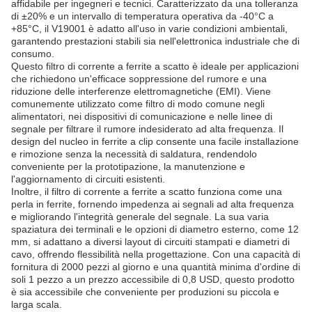
affidabile per ingegneri e tecnici. Caratterizzato da una tolleranza
di ±20% e un intervallo di temperatura operativa da -40°C a
+85°C, il V19001 è adatto all'uso in varie condizioni ambientali,
garantendo prestazioni stabili sia nell'elettronica industriale che di
consumo.
Questo filtro di corrente a ferrite a scatto è ideale per applicazioni
che richiedono un'efficace soppressione del rumore e una
riduzione delle interferenze elettromagnetiche (EMI). Viene
comunemente utilizzato come filtro di modo comune negli
alimentatori, nei dispositivi di comunicazione e nelle linee di
segnale per filtrare il rumore indesiderato ad alta frequenza. Il
design del nucleo in ferrite a clip consente una facile installazione
e rimozione senza la necessità di saldatura, rendendolo
conveniente per la prototipazione, la manutenzione e
l'aggiornamento di circuiti esistenti.
Inoltre, il filtro di corrente a ferrite a scatto funziona come una
perla in ferrite, fornendo impedenza ai segnali ad alta frequenza
e migliorando l'integrità generale del segnale. La sua varia
spaziatura dei terminali e le opzioni di diametro esterno, come 12
mm, si adattano a diversi layout di circuiti stampati e diametri di
cavo, offrendo flessibilità nella progettazione. Con una capacità di
fornitura di 2000 pezzi al giorno e una quantità minima d'ordine di
soli 1 pezzo a un prezzo accessibile di 0,8 USD, questo prodotto
è sia accessibile che conveniente per produzioni su piccola e
larga scala.