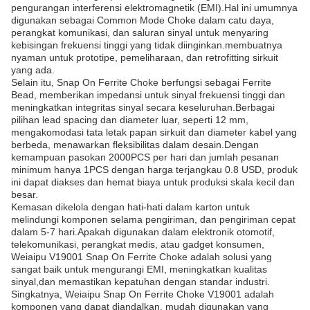
pengurangan interferensi elektromagnetik (EMI).Hal ini umumnya
digunakan sebagai Common Mode Choke dalam catu daya,
perangkat komunikasi, dan saluran sinyal untuk menyaring
kebisingan frekuensi tinggi yang tidak diinginkan.membuatnya
nyaman untuk prototipe, pemeliharaan, dan retrofitting sirkuit
yang ada.
Selain itu, Snap On Ferrite Choke berfungsi sebagai Ferrite
Bead, memberikan impedansi untuk sinyal frekuensi tinggi dan
meningkatkan integritas sinyal secara keseluruhan.Berbagai
pilihan lead spacing dan diameter luar, seperti 12 mm,
mengakomodasi tata letak papan sirkuit dan diameter kabel yang
berbeda, menawarkan fleksibilitas dalam desain.Dengan
kemampuan pasokan 2000PCS per hari dan jumlah pesanan
minimum hanya 1PCS dengan harga terjangkau 0.8 USD, produk
ini dapat diakses dan hemat biaya untuk produksi skala kecil dan
besar.
Kemasan dikelola dengan hati-hati dalam karton untuk
melindungi komponen selama pengiriman, dan pengiriman cepat
dalam 5-7 hari.Apakah digunakan dalam elektronik otomotif,
telekomunikasi, perangkat medis, atau gadget konsumen,
Weiaipu V19001 Snap On Ferrite Choke adalah solusi yang
sangat baik untuk mengurangi EMI, meningkatkan kualitas
sinyal,dan memastikan kepatuhan dengan standar industri.
Singkatnya, Weiaipu Snap On Ferrite Choke V19001 adalah
komponen yang dapat diandalkan, mudah digunakan yang