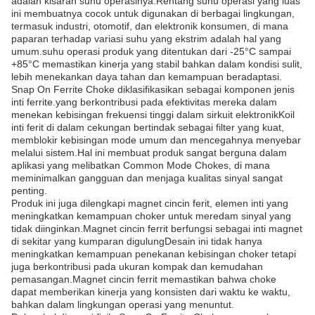
adalah kisaran suhu operasinya.Rentang suhu operasi yang luas
ini membuatnya cocok untuk digunakan di berbagai lingkungan,
termasuk industri, otomotif, dan elektronik konsumen, di mana
paparan terhadap variasi suhu yang ekstrim adalah hal yang
umum.suhu operasi produk yang ditentukan dari -25°C sampai
+85°C memastikan kinerja yang stabil bahkan dalam kondisi sulit,
lebih menekankan daya tahan dan kemampuan beradaptasi.
Snap On Ferrite Choke diklasifikasikan sebagai komponen jenis
inti ferrite.yang berkontribusi pada efektivitas mereka dalam
menekan kebisingan frekuensi tinggi dalam sirkuit elektronikKoil
inti ferit di dalam cekungan bertindak sebagai filter yang kuat,
memblokir kebisingan mode umum dan mencegahnya menyebar
melalui sistem.Hal ini membuat produk sangat berguna dalam
aplikasi yang melibatkan Common Mode Chokes, di mana
meminimalkan gangguan dan menjaga kualitas sinyal sangat
penting.
Produk ini juga dilengkapi magnet cincin ferit, elemen inti yang
meningkatkan kemampuan choker untuk meredam sinyal yang
tidak diinginkan.Magnet cincin ferrit berfungsi sebagai inti magnet
di sekitar yang kumparan digulungDesain ini tidak hanya
meningkatkan kemampuan penekanan kebisingan choker tetapi
juga berkontribusi pada ukuran kompak dan kemudahan
pemasangan.Magnet cincin ferrit memastikan bahwa choke
dapat memberikan kinerja yang konsisten dari waktu ke waktu,
bahkan dalam lingkungan operasi yang menuntut.