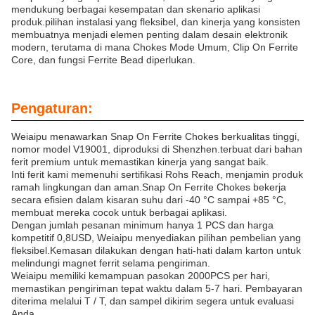
mendukung berbagai kesempatan dan skenario aplikasi
produk.pilihan instalasi yang fleksibel, dan kinerja yang konsisten
membuatnya menjadi elemen penting dalam desain elektronik
modern, terutama di mana Chokes Mode Umum, Clip On Ferrite
Core, dan fungsi Ferrite Bead diperlukan.
Pengaturan:
Weiaipu menawarkan Snap On Ferrite Chokes berkualitas tinggi,
nomor model V19001, diproduksi di Shenzhen.terbuat dari bahan
ferit premium untuk memastikan kinerja yang sangat baik.
Inti ferit kami memenuhi sertifikasi Rohs Reach, menjamin produk
ramah lingkungan dan aman.Snap On Ferrite Chokes bekerja
secara efisien dalam kisaran suhu dari -40 °C sampai +85 °C,
membuat mereka cocok untuk berbagai aplikasi.
Dengan jumlah pesanan minimum hanya 1 PCS dan harga
kompetitif 0,8USD, Weiaipu menyediakan pilihan pembelian yang
fleksibel.Kemasan dilakukan dengan hati-hati dalam karton untuk
melindungi magnet ferrit selama pengiriman.
Weiaipu memiliki kemampuan pasokan 2000PCS per hari,
memastikan pengiriman tepat waktu dalam 5-7 hari. Pembayaran
diterima melalui T / T, dan sampel dikirim segera untuk evaluasi
Anda.