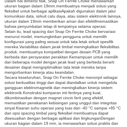
Dalam hal dimensi fisik, Snap On Ferrite Choke menawarkan
ukuran bagian dalam 19mm.membuatnya menjadi solusi yang
fleksibel untuk berbagai aplikasiApakah digunakan dalam jalur
komunikasi data, sirkuit catu daya, atau sistem elektronik lainnya,
ukuran dalam 19mm memberikan aman dan efektifmemastikan
bahwa penyumbatan tetap di tempatnya selama operasi.
Selain itu, lead spacing dari Snap On Ferrite Choke bervariasi
menurut model, memungkinkan pengguna untuk memilih
konfigurasi yang paling sesuai untuk tata letak sirkuit spesifik
mereka.Variabilitas dalam jarak timbal meningkatkan fleksibilitas
produk, membuatnya kompatibel dengan desain PCB yang
berbeda dan persyaratan perakitan.Kemampuan untuk memilih
dari beberapa model dengan jarak lead yang berbeda berarti
desainer dapat mengoptimalkan tata letak mereka tanpa
mengorbankan kinerja atau keandalan.
Secara keseluruhan, Snap On Ferrite Choke menonjol sebagai
solusi berkualitas tinggi dan dapat diandalkan untuk mengelola
gangguan elektromagnetik dan meningkatkan kinerja sistem
elektronik.Konstruksi kumparan inti feritnya yang kuat,
dikombinasikan dengan magnet cincin ferit yang efektif,
memastikan penekanan kebisingan yang unggul dan integritas
sinyal.Kisaran suhu operasi yang luas dari -40 °C sampai +85 °C
dan opsi spacing timbal yang fleksibel membuatnya dapat
disesuaikan dengan berbagai aplikasi dan lingkunganDengan
ukuran bagian dalam 19 mm, ia menawarkan solusi praktis dan