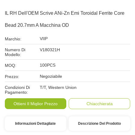
IL RH Dell'OEM Scrive ANi-Zn Emi Toroidal Ferrite Core
Bead 20.7mm A Macchina OD
VIIP
Marchio:
Numero Di
V180321H
Modello:
100PCS
MOQ:
Negoziabile
Prezzo:
Condizioni Di
T/T, Western Union
Pagamento:
Ottieni Il Miglior Prezzo
Chiacchierata
Informazioni Dettagliate
Descrizione Del Prodotto