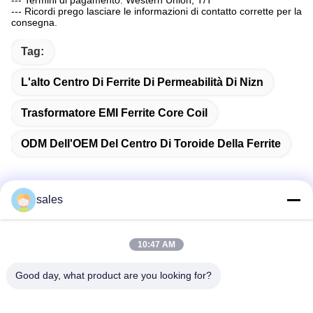
--- Termini di pagamento: Western Union, T/T
--- Ricordi prego lasciare le informazioni di contatto corrette per la
consegna.
Tag:
L'alto Centro Di Ferrite Di Permeabilità Di Nizn
Trasformatore EMI Ferrite Core Coil
ODM Dell'OEM Del Centro Di Toroide Della Ferrite
sales
Contatto rapido
10:47 AM
Indirizzo
Good day, what product are you looking for?
Stanza 1301, Blocco B, Rongchao New Times Plaza, Parco
Industriale High-Tech di Guanlan, Distretto di Longhua,