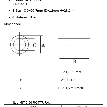
2. numero del pezzo:
V180321H
3.Size: OD=20.7mm ID=12mm H=28.2mm
4.Material: Nizn
Dimensioni
± 20,7 0.6mm
B
28 土 0.7mm
C
± 12 0,5 millimetri
IL LIMITE DI ROTTURA: