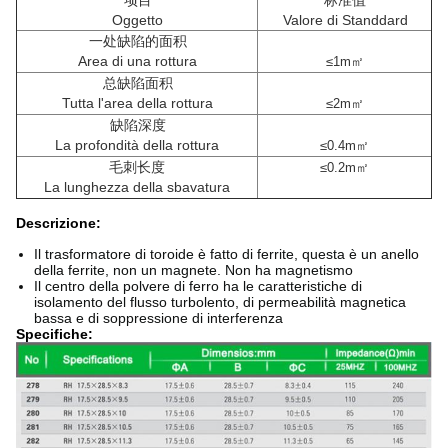
项目
标准值
Oggetto
Valore di Standdard
一处缺陷的面积
Area di una rottura
≤1m㎡
总缺陷面积
Tutta l'area della rottura
≤2m㎡
缺陷深度
La profondità della rottura
≤0.4m㎡
毛刺长度
≤0.2m㎡
La lunghezza della sbavatura
Descrizione:
Il trasformatore di toroide è fatto di ferrite, questa è un anello
della ferrite, non un magnete. Non ha magnetismo
Il centro della polvere di ferro ha le caratteristiche di
isolamento del flusso turbolento, di permeabilità magnetica
bassa e di soppressione di interferenza
Specifiche: