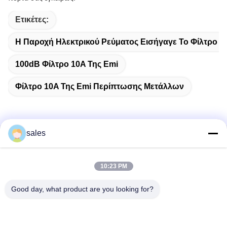
Ετικέτες:
Η Παροχή Ηλεκτρικού Ρεύματος Εισήγαγε Το Φίλτρο 3
100dB Φίλτρο 10A Της Emi
Φίλτρο 10A Της Emi Περίπτωσης Μετάλλων
sales
Γρήγορη επικοινωνία
10:23 PM
Διεύθυνση
Δωμάτιο 1301, Μπλοκ Β, Rongchao New Times Plaza,
Good day, what product are you looking for?
Βιομηχανικό Πάρκο Υψηλής Τεχνολογίας Guanlan, Περιοχή
Longhua, Shenzhen. Κίνα