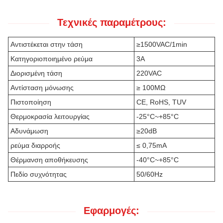
Τεχνικές παραμέτρους:
Αντιστέκεται στην τάση
≥1500VAC/1min
Κατηγοριοποιημένο ρεύμα
3Α
Διορισμένη τάση
220VAC
Αντίσταση μόνωσης
≥ 100MΩ
Πιστοποίηση
CE, RoHS, TUV
Θερμοκρασία λειτουργίας
-25°C~+85°C
Αδυνάμωση
≥20dB
ρεύμα διαρροής
≤ 0,75mA
Θέρμανση αποθήκευσης
-40°C~+85°C
Πεδίο συχνότητας
50/60Hz
Εφαρμογές: