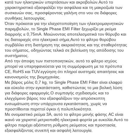
κατά των ηλεκτρικών υπερτάσεων και ακροβολών.Αυτό το
χαρακτηριστικό εξασφαλίζει την ασφάλεια και τη μακροζωία των
συσκευών σας, προσφέροντας γαλήνη στο νου σε διάφορες
συνθήκες λειτουργίας.
Όταν πρόκειται για την ελαχιστοποίηση των ηλεκτρομαγνητικών
παρεμβολών, το Single Phase EMI Filter ξεχωρίζει με ρεύμα
διαρροής ≤ 0,75mA. Μειώνοντας αποτελεσματικά τον θόρυβο και
τις διαταραχές στο ηλεκτρικό σήμα,Αυτό το φίλτρο θορύβου
συμβάλλει στη διατήρηση της ακεραιότητας και της σταθερότητας
του σήματος, οδηγώντας τελικά σε βελτίωση της απόδοσης του
συστήματος.
Από την άποψη των πιστοποιητικών, αυτό το φίλτρο ισχύος
μπορεί να υπερηφανεύεται για τη συμμόρφωση με τα πρότυπα
CE, RoHS και TUV.εγγύηση ότι πληροί αυστηρές απαιτήσεις και
κανονισμούς της βιομηχανίας.
Με βάρος μόλις 0,7 kg, το Single Phase EMI Filter είναι ελαφρύ
και εύκολο στην εγκατάσταση, καθιστώντας το μια βολική λύση
για διάφορες εφαρμογές.Ο συμπαγής σχεδιασμός και το
ελεγχόμενο βάρος του εξασφαλίζουν την απρόσκοπτη
ενσωμάτωση στην υπάρχουσα εγκατάσταση, χωρίς να
προστίθενται περιττοί όγκοι ή πολυπλοκότητα.
Με ονομαστικό ρεύμα 3A, αυτό το φίλτρο μονής φάσης AC είναι
ικανό να χειριστεί μετριοπαθή ηλεκτρικά φορτία με ευκολία.Αυτό το
φίλτρο παρέχει αξιόπιστη ρύθμιση ρεύματος και προστασία,
εξασφαλίζοντας συνεπή και ασφαλή λειτουργία.