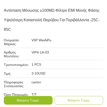
Αντίσταση Μόνωσης ≥100MΩ Φίλτρο EMI Μονής Φάσης
Υψηλότερη Καταστολή Θορύβου Για Περιβάλλοντα -25C-
85C
Ονομασία
VIIP WeiAiPu
Μάρκας:
Αριθμός
VIP4-1A-03
Μοντέλου:
1 PCS
Τροποποιημένο:
3-10USD
Τιμή:
Πληροφορίες
carton
Συσκευασίας:
T/T
Όροι Πληρωμής:
Μιλήστε Τώρα.
Μιλήστε Τώρα.