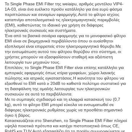
Το Single Phase EMI Filter της weiaipu, αριθμός μοντέλου VIP4-
1A-03, είναι ένα ευέλικτο προϊόν κατάλληλο για ένα ευρύ φάσμα
περιπτώσεων και σεναρίων εφαρμογής.Αυτό το φίλτρο ισχύος
καταπνίγει αποτελεσματικά τις ηλεκτρομαγνητικές παρεμβολές
(EMI), καθιστώντας το ιδανικό για χρήση σε διάφορες
ηλεκτρονικές συσκευές και συστήματα.
Ένα από τα βασικά σενάρια εφαρμογής για το μονοφασικό φίλτρο
EMI είναι σε βιομηχανικά περιβάλλοντα όπου οι ευαίσθητοι
εξοπλισμοί είναι επιρρεπείς στον ηλεκτρομαγνητικό θόρυβο.Με
την ενσωμάτωση αυτού του φίλτρου θορύβου στο σύστημα, οι
χρήστες μπορούν να εξασφαλίσουν σταθερή και αξιόπιστη
λειτουργία των μηχανών τους.
Επιπλέον, το Single Phase EMI Filter είναι επίσης κατάλληλο για
εμπορικές εφαρμογές όπως κτίρια γραφείων, χώροι λιανικής
πώλησης και ιατρικές εγκαταστάσεις.Η ικανότητα του φίλτρου να
εξασθενεί το EMI κατά ≥ 20dB το καθιστά πολύτιμο συστατικό για
τη διασφάλιση της ομαλής λειτουργίας των ηλεκτρονικών
συσκευών σε αυτά τα περιβάλλοντα.
Με το συμπαγές σχεδιασμό και τη ελαφριά κατασκευή του (0,7
kg), αυτό το φίλτρο EMI μπορεί εύκολα να ενσωματωθεί σε
διάφορες ηλεκτρονικές ρυθμίσεις χωρίς να προσθέτει σημαντικό
όγκο ή βάρος.
Κατασκευάζεται στο Shenzhen, το Single Phase EMI Filter πληροί
υψηλά ποιοτικά πρότυπα και κατέχει πιστοποιητικά όπως CE,
RoHS και TUV.Αυτό εξασφαλίζει ότι το προϊόν συμμορφώνεται με