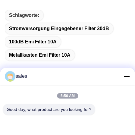
Schlagworte:
Stromversorgung Eingegebener Filter 30dB
100dB Emi Filter 10A
Metallkasten Emi Filter 10A
sales
Schnelle Kontaktaufnahme
5:56 AM
Anschrift
Good day, what product are you looking for?
Raum 1301, Block B, Rongchao New Times Plaza, Guanlan
High-Tech Industrial Park, Longhua Bezirk, Shenzhen, China
Tel.