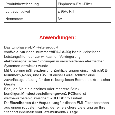
Produktbezeichnung
Einphasen-EMI-Filter
Luftfeuchtigkeit
≤ 95% RH
Nennstrom
3A
Anwendungen:
Das Einphasen-EMI-Filterprodukt
von
Weiaipu
(Modellnummer:
VIP4-1A-03
) ist ein vielseitiger
Leistungsfilter, der zur wirksamen Verringerung
elektromagnetischer Störungen in verschiedenen elektrischen
Systemen entwickelt wurde.
Mit Ursprung in
Shenzhen
und Zertifizierungen einschließlich
CE-
Nummern
,
Rohs
, und
TÜV
, ist dieser Geräuschfilter eine
zuverlässige Lösung für den reibungslosen Betrieb elektronischer
Geräte.
Egal, ob Sie ein einzelnes oder mehrere Stück
benötigen.
Mindestbestellmenge
von
1 PCS
und ist
wettbewerbsfähig zwischen
3-10 USD
pro Einheit.
Die
Einzelheiten der Verpackung
für diesen EMI-Filter bestehen
aus einem robusten Karton, der eine sichere Lieferung an Ihren
Standort innerhalb von
Lieferzeit
von
5-7 Tage
.