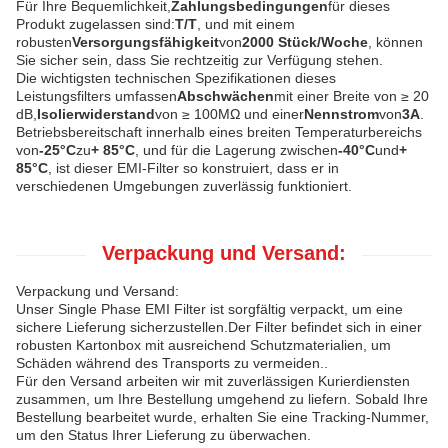
Für Ihre Bequemlichkeit,
Zahlungsbedingungen
für dieses
Produkt zugelassen sind:
T/T
, und mit einem
robusten
Versorgungsfähigkeit
von
2000 Stück/Woche
, können
Sie sicher sein, dass Sie rechtzeitig zur Verfügung stehen.
Die wichtigsten technischen Spezifikationen dieses
Leistungsfilters umfassen
Abschwächen
mit einer Breite von ≥ 20
dB,
Isolierwiderstand
von ≥ 100MΩ und einer
Nennstrom
von
3A
.
Betriebsbereitschaft innerhalb eines breiten Temperaturbereichs
von
-25°C
zu
+ 85°C
, und für die Lagerung zwischen
-40°C
und
+
85°C
, ist dieser EMI-Filter so konstruiert, dass er in
verschiedenen Umgebungen zuverlässig funktioniert.
Verpackung und Versand:
Verpackung und Versand:
Unser Single Phase EMI Filter ist sorgfältig verpackt, um eine
sichere Lieferung sicherzustellen.Der Filter befindet sich in einer
robusten Kartonbox mit ausreichend Schutzmaterialien, um
Schäden während des Transports zu vermeiden..
Für den Versand arbeiten wir mit zuverlässigen Kurierdiensten
zusammen, um Ihre Bestellung umgehend zu liefern. Sobald Ihre
Bestellung bearbeitet wurde, erhalten Sie eine Tracking-Nummer,
um den Status Ihrer Lieferung zu überwachen.