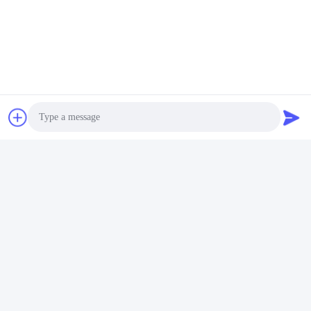
Anwendung: HDMI-Kabel, VGA-Kabel, DVI-Kabel, Stromleitung,
Lautsprecher-Kabel, industrielles Kabel etc.
✔ 13mm/0.51in (innerer Durchmesser): passend für 0,35 -
0.51in/9 - 13mm Kabel
Anwendung: HDMI-Kabel, IP-Linie der Kommunikation, DES DVI-
Kabels, des Kabels etc. Overstriking VGA.
Photo
Video Call
Audio Call