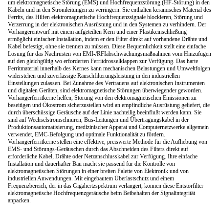
um elektromagnetische Störung (EMS) und Hochfrequenzstörung (HF-Störung) in den
Kabeln und in den Stromleitungen zu verringern. Sie enthalten keramisches Material des
Ferrits, das Hilfen elektromagnetische Hochfrequenzsignale blockieren, Störung und
Verzerrung in der elektronischen Ausrüstung und in den Systemen zu verhindern. Der
Vorhängerentwurf mit einem aufgeteilten Kern und einer Plastikeinschließung
ermöglicht einfacher Installation, indem er den Filter direkt auf vorhandene Drähte und
Kabel befestigt, ohne sie trennen zu müssen. Diese Bequemlichkeit stellt eine einfache
Lösung für das Nachrüsten von EMI-/RFIabschwächungsmaßnahmen vom Hinzufügen
auf den gleichgültig wo erforderten Ferritdrosselklappen zur Verfügung. Das harte
Ferritmaterial innerhalb des Kernes kann mechanischen Belastungen und Umweltfolgen
widerstehen und zuverlässige Rauschfilterungsleistung in den industriellen
Einstellungen zulassen. Bei Zunahme des Vertrauens auf elektronischen Instrumenten
und digitalen Geräten, sind elektromagnetische Störungen überwiegender geworden.
Vorhängerferritkerne helfen, Störung von den elektromagnetischen Emissionen zu
beseitigen und Ökostrom sicherzustellen wird an empfindliche Ausrüstung geliefert, die
durch überschüssige Geräusche auf der Linie nachteilig beeinflußt werden kann. Sie
sind auf Wechselstromschnüren, Bus-Leitungen und Übertragungskabel in der
Produktionsautomatisierung, medizinischer Apparat und Computernetzwerke allgemein
verwendet, EMC-Befolgung und optimale Funktionalität zu fördern.
Vorhängerferritkerne stellen eine effektive, preiswerte Methode für die Aufhebung von
EMS- und Störungs-Geräuschen durch das Abschneiden des Filters direkt auf
erforderliche Kabel, Drähte oder Netzanschlusskabel zur Verfügung. Ihre einfache
Installation und dauerhafter Bau macht sie passend für die Kontrolle von
elektromagnetischen Störungen in einer breiten Palette von Elektronik und von
industriellen Anwendungen. Mit eingebautem Überlastschutz und einem
Frequenzbereich, der in das Gigahertzspektrum verlängert, können diese Entstörfilter
elektromagnetische Hochfrequenzgeräusche beim Beibehalten der Signalintegrität
anpacken.