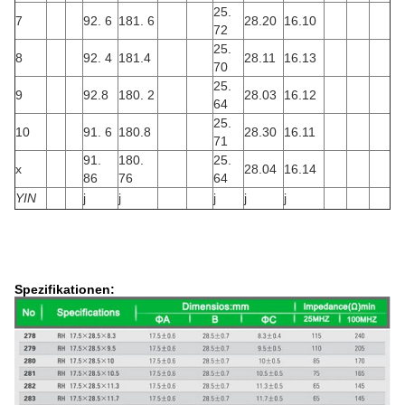
25.
7
92. 6
181. 6
28.20
16.10
72
25.
8
92. 4
181.4
28.11
16.13
70
25.
9
92.8
180. 2
28.03
16.12
64
25.
10
91. 6
180.8
28.30
16.11
71
91.
180.
25.
x
28.04
16.14
86
76
64
YIN
j
j
j
j
j
Spezifikationen: