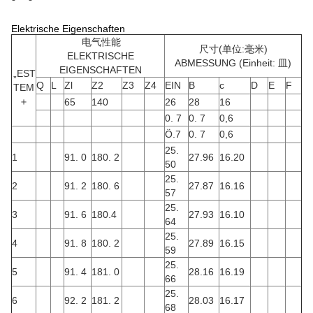
Elektrische Eigenschaften
电气性能
尺寸(单位:毫米)
ELEKTRISCHE
ABMESSUNG (Einheit: 皿)
EIGENSCHAFTEN
„EST
Q
L
Zl
Z2
Z3
Z4
EIN
B
c
D
E
F
TEM
＋
65
140
26
28
16
0. 7
0. 7
0,6
Ö.7
0. 7
0,6
25.
1
91. 0
180. 2
27.96
16.20
50
25.
2
91. 2
180. 6
27.87
16.16
57
25.
3
91. 6
180.4
27.93
16.10
64
25.
4
91. 8
180. 2
27.89
16.15
59
25.
5
91. 4
181. 0
28.16
16.19
66
25.
6
92. 2
181. 2
28.03
16.17
68