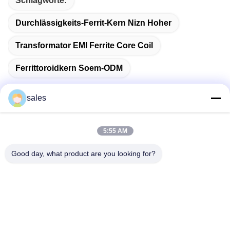
Schlagworte:
Durchlässigkeits-Ferrit-Kern Nizn Hoher
Transformator EMI Ferrite Core Coil
Ferrittoroidkern Soem-ODM
sales
Schnelle Kontaktaufnahme
5:55 AM
Good day, what product are you looking for?
Anschrift
Raum 1301, Block B, Rongchao New Times Plaza, Guanlan
High-Tech Industrial Park, Longhua Bezirk, Shenzhen, China
Tel.
86-0755-29170376