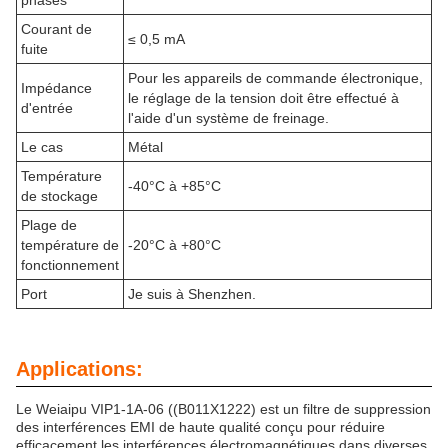
phases
Courant de
≤ 0,5 mA
fuite
Pour les appareils de commande électronique,
Impédance
le réglage de la tension doit être effectué à
d'entrée
l'aide d'un système de freinage.
Le cas
Métal
Température
-40°C à +85°C
de stockage
Plage de
température de
-20°C à +80°C
fonctionnement
Port
Je suis à Shenzhen.
Applications:
Le Weiaipu VIP1-1A-06 ((B011X1222) est un filtre de suppression
des interférences EMI de haute qualité conçu pour réduire
efficacement les interférences électromagnétiques dans diverses