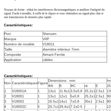
Noyaux de ferrite : réduit les interférences électromagnétiques et améliore l'intégrité du
signal ;Facile à installer, il suffit de le clipser et vous obtiendrez un signal plus clair et
une transmission de données plus rapide.
Caractéristiques:
Port
Shenzen
Marque
VIIP
Numéro de modèle
V18011
Taille
diamètre intérieur 7mm
Composite
Aimant Ferrite
Application
câbles
Caractéristiques:
Dimensions : mm
Im
Non.
Caractéristiques
Figure
ΦA
B
ΦC
ré
E
2
1
V18001A
1
13±1
11.8±1
3,5±0,8
25,2±1
2.5±1
13
2
V18001
1
13±1
12±1
5±0,8
25,2±1
2.5±1
90
3
V18002
1
16.5±1
14±1
7±0,8
30±1
2.5±1
80
4
V18002C
5
20,7±1
39,4±1
7.2±0.5
/
/
12