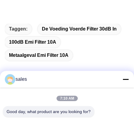
Taggen:
De Voeding Voerde Filter 30dB In
100dB Emi Filter 10A
Metaalgeval Emi Filter 10A
sales
Snel contact
7:10 AM
Adres
Good day, what product are you looking for?
Kamer 1301, Blok B, Rongchao New Times Plaza, Guanlan
High-Tech Industrial Park, Longhua District, Shenzhen,
China