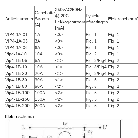
250VAC/50Hz
Geschatte
@ 20C
Fysieke
Artikelnummer.
Stroom
Elektroschema
Lekkagestroom
Afmetingen
[A]
[mA]
VIP4-1A-01
1A
<0>
Fig. 1
Fig. 1
VIP4-1A-03
3A
<0>
Fig. 1
Fig. 1
VIP4-1A-06
6A
<0>
Fig. 1
Fig. 1
Vip4-1a-10
10A
<0>
Fig. 2
Fig. 1
Vip4-1B-06
6A
<1>
Fig. 3/Fig4
Fig. 2
Vip4-1B-10
10A
<1>
Fig. 3/Fig4
Fig. 2
Vip4-1B-20
20A
<1>
Fig. 3/Fig4
Fig. 2
Vip4-1B-30
30A
<1>
Fig. 5
Fig. 2
Vip4-1B-50
50A
<2>
Fig. 5
Fig. 2
Vip4-1B-100
100A
<2>
Fig. 5
Fig. 2
Vip4-1B-150
150A
<2>
Fig. 5
Fig. 2
Vip4-1B-200
200A
<2>
Fig. 5
Fig. 2
Elektroschema: