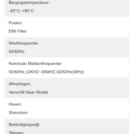
Bergingstemperatuur:
-40°C~+85°C
Posten:
EMI Filter
Werkfrequentie:
50/60Hz
Nominale Middenfrequentie:
50/60Hz,10KHZ~30MHZ,50/60Hz(MHz)
Afmetingen:
Verschilt Naar Model
Haven:
Shenzhen
Beëindigingsstijl:
Slijppen