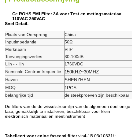
Ce ROHS EMI Filter 3A voor Test en metingsmateriaal
110VAC 250VAC
Snel Detail:
Plaats van Oorsprong
China
Inputimpedantie
50Ω
Merknaam
VIIP
Toevoegingsverlies
30-100dB
Lijn - - lijn
1760VDC
Nominale Centrumfrequentie:
150KHZ~30MHZ
Haven
SHENZHEN
MOQ
1PCS
belangrijke tijd
de steekproeven zijn beschikbaar
De filters van de de wisselstroomlijn van de algemeen doel enige
fase, gemakkelijk te installeren, beschikbaar voor klein
elektronisch materiaal en meetinstrument
Tabelleert voor enige faseemi filter
vip4-1B 03(10331)
: