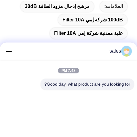
العلامات:
مرشح إدخال مزود الطاقة 30dB
100dB شركة إمي Filter 10A
علبة معدنية شركة إمي Filter 10A
sales
اتصال سريع
7:48 PM
Good day, what product are you looking for?
العنوان
غرفة 1301، المبنى ب، رونتشاو نيو تايمز بلازا، حديقة جوانلان
الصناعية للتكنولوجيا الفائقة، منطقة لونغوا، شنتشن، الصين
الهاتف
86-0755-29170376
البريد الإلكتروني