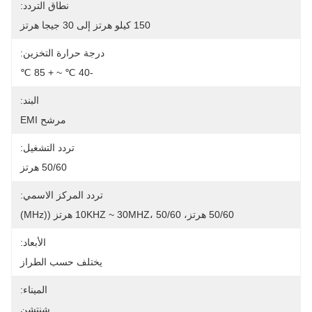
نطاق التردد:
150 كيلو هرتز إلى 30 جيجا هرتز
درجة حرارة التخزين:
-40 ℃ ~ + 85 ℃
البند:
مرشح EMI
تردد التشغيل:
50/60 هرتز
تردد المركز الاسمي:
50/60 هرتز، 10KHZ ~ 30MHZ، 50/60 هرتز ((MHz)
الأبعاد:
يختلف حسب الطراز
الميناء:
شنتشن