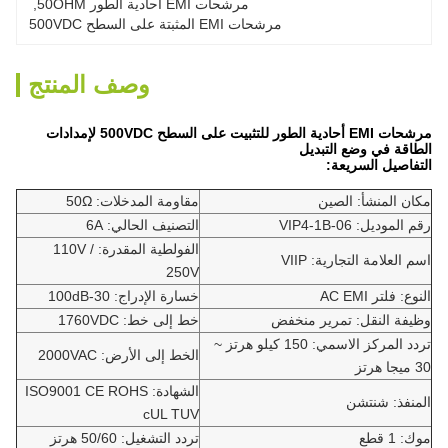
مرشحات EMI أحادية الطور 50OHM
, 
مرشحات EMI المثبتة على السطح 500VDC
وصف المنتج
مرشحات EMI أحادية الطور للتثبيت على السطح 500VDC لإمدادات
الطاقة في وضع التبديل
التفاصيل السريعة:
مكان المنشأ: الصين
مقاومة المدخلات: 50Ω
رقم الموديل: VIP4-1B-06
التصنيف الحالي: 6A
الفولطية المقدرة: 110V /
اسم العلامة التجارية: VIIP
250V
النوع: فلتر AC EMI
خسارة الإدراج: 30-100dB
وظيفة النقل: تمرير منخفض
خط إلى خط: 1760VDC
تردد المركز الاسمي: 150 كيلو هرتز ~
الخط إلى الأرض: 2000VAC
30 ميجا هرتز
الشهادة: ISO9001 CE ROHS
المنفذ: شنتشن
cUL TUV
موك: 1 قطع
تردد التشغيل: 50/60 هرتز