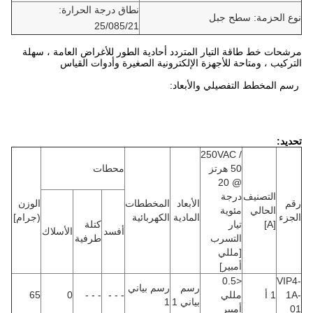
نطاق درجة الحرارة:
نوع الحزمة: سطح جبل
25/085/21
مرشحات خط طاقة التيار المتردد أحادية الطور للأغراض العامة ، سهلة
التركيب ، ومتاحة للأجهزة الإلكترونية الصغيرة وأدوات القياس
رسم المخطط التفصيلي والأبعاد:
تحديد:
250VAC /
50 هرتز
محطات
@ 20
التصنيف
درجة
رقم
الأبعاد
المخططات
الوزن
الحالي
مئوية
الجزء
المادية
الكهربائية
(جرام]
[A]
تيار
كتلة
أفسد
الأسلاك
التسرب
طرفية
[مللي
أمبير]
<0.5
VIP4-
رسم
رسم بياني
1A-
1 أ
مللي
- - -
- - -
0
65
بياني 1
1
01
أمبير