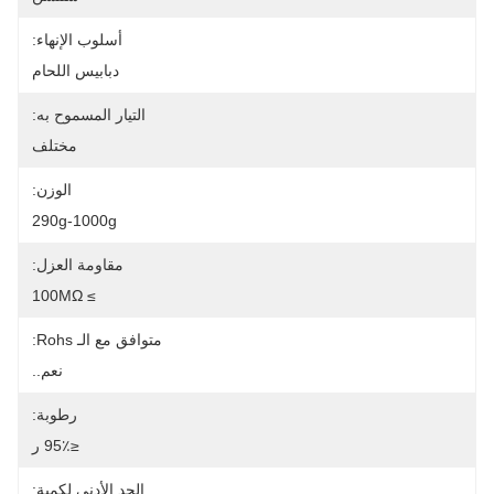
أسلوب الإنهاء:
دبابيس اللحام
التيار المسموح به:
مختلف
الوزن:
290g-1000g
مقاومة العزل:
≥ 100MΩ
متوافق مع الـ Rohs:
نعم..
رطوبة:
≤95٪ ر
الحد الأدنى لكمية: