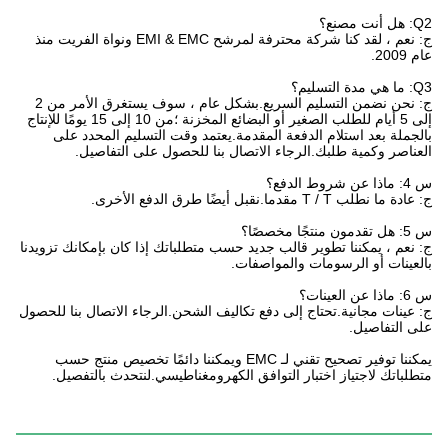
Q2: هل أنت مصنع؟
ج: نعم ، لقد كنا شركة محترفة لمرشح EMI & EMC ونواة الفريت منذ
عام 2009.
Q3: ما هي مدة التسليم؟
ج: نحن نضمن التسليم السريع.بشكل عام ، سوف يستغرق الأمر من 2
إلى 5 أيام للطلب الصغير أو البضائع المخزنة ؛من 10 إلى 15 يومًا للإنتاج
بالجملة بعد استلام الدفعة المقدمة.يعتمد وقت التسليم المحدد على
العناصر وكمية طلبك.الرجاء الاتصال بنا للحصول على التفاصيل.
س 4: ماذا عن شروط الدفع؟
ج: عادة ما نطلب T / T مقدما.نقبل أيضًا طرق الدفع الأخرى.
س 5: هل تقدمون منتجًا مخصصًا؟
ج: نعم ، يمكننا تطوير قالب جديد حسب متطلباتك إذا كان بإمكانك تزويدنا
بالعينات أو الرسومات والمواصفات.
س 6: ماذا عن العينات؟
ج: عينات مجانية.تحتاج إلى دفع تكاليف الشحن.الرجاء الاتصال بنا للحصول
على التفاصيل.
يمكننا توفير تصحيح تقني لـ EMC ويمكننا دائمًا تخصيص منتج حسب
متطلباتك لاجتياز اختبار التوافق الكهرومغناطيسي.لنتحدث بالتفصيل.