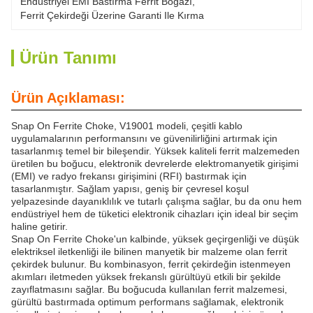
Endüstriyel EMI Bastırma Ferrit Boğazı
, 
Ferrit Çekirdeği Üzerine Garanti Ile Kırma
Ürün Tanımı
Ürün Açıklaması:
Snap On Ferrite Choke, V19001 modeli, çeşitli kablo
uygulamalarının performansını ve güvenilirliğini artırmak için
tasarlanmış temel bir bileşendir. Yüksek kaliteli ferrit malzemeden
üretilen bu boğucu, elektronik devrelerde elektromanyetik girişimi
(EMI) ve radyo frekansı girişimini (RFI) bastırmak için
tasarlanmıştır. Sağlam yapısı, geniş bir çevresel koşul
yelpazesinde dayanıklılık ve tutarlı çalışma sağlar, bu da onu hem
endüstriyel hem de tüketici elektronik cihazları için ideal bir seçim
haline getirir.
Snap On Ferrite Choke'un kalbinde, yüksek geçirgenliği ve düşük
elektriksel iletkenliği ile bilinen manyetik bir malzeme olan ferrit
çekirdek bulunur. Bu kombinasyon, ferrit çekirdeğin istenmeyen
akımları iletmeden yüksek frekanslı gürültüyü etkili bir şekilde
zayıflatmasını sağlar. Bu boğucuda kullanılan ferrit malzemesi,
gürültü bastırmada optimum performans sağlamak, elektronik