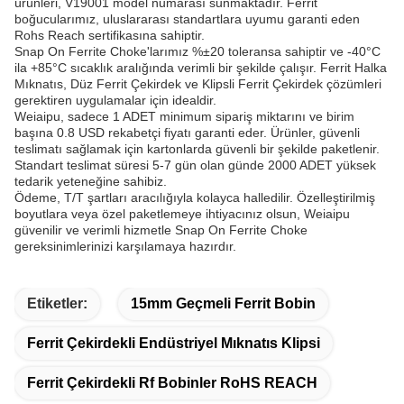
ürünleri, V19001 model numarası sunmaktadır. Ferrit
boğucularımız, uluslararası standartlara uyumu garanti eden
Rohs Reach sertifikasına sahiptir.
Snap On Ferrite Choke'larımız %±20 toleransa sahiptir ve -40°C
ila +85°C sıcaklık aralığında verimli bir şekilde çalışır. Ferrit Halka
Mıknatıs, Düz Ferrit Çekirdek ve Klipsli Ferrit Çekirdek çözümleri
gerektiren uygulamalar için idealdir.
Weiaipu, sadece 1 ADET minimum sipariş miktarını ve birim
başına 0.8 USD rekabetçi fiyatı garanti eder. Ürünler, güvenli
teslimatı sağlamak için kartonlarda güvenli bir şekilde paketlenir.
Standart teslimat süresi 5-7 gün olan günde 2000 ADET yüksek
tedarik yeteneğine sahibiz.
Ödeme, T/T şartları aracılığıyla kolayca halledilir. Özelleştirilmiş
boyutlara veya özel paketlemeye ihtiyacınız olsun, Weiaipu
güvenilir ve verimli hizmetle Snap On Ferrite Choke
gereksinimlerinizi karşılamaya hazırdır.
Etiketler:
15mm Geçmeli Ferrit Bobin
Ferrit Çekirdekli Endüstriyel Mıknatıs Klipsi
Ferrit Çekirdekli Rf Bobinler RoHS REACH