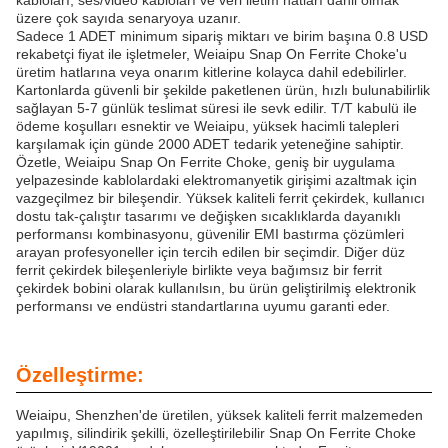
kabloları, ses/video kabloları ve veri iletim hatları dahil olmak
üzere çok sayıda senaryoya uzanır.
Sadece 1 ADET minimum sipariş miktarı ve birim başına 0.8 USD
rekabetçi fiyat ile işletmeler, Weiaipu Snap On Ferrite Choke'u
üretim hatlarına veya onarım kitlerine kolayca dahil edebilirler.
Kartonlarda güvenli bir şekilde paketlenen ürün, hızlı bulunabilirlik
sağlayan 5-7 günlük teslimat süresi ile sevk edilir. T/T kabulü ile
ödeme koşulları esnektir ve Weiaipu, yüksek hacimli talepleri
karşılamak için günde 2000 ADET tedarik yeteneğine sahiptir.
Özetle, Weiaipu Snap On Ferrite Choke, geniş bir uygulama
yelpazesinde kablolardaki elektromanyetik girişimi azaltmak için
vazgeçilmez bir bileşendir. Yüksek kaliteli ferrit çekirdek, kullanıcı
dostu tak-çalıştır tasarımı ve değişken sıcaklıklarda dayanıklı
performansı kombinasyonu, güvenilir EMI bastırma çözümleri
arayan profesyoneller için tercih edilen bir seçimdir. Diğer düz
ferrit çekirdek bileşenleriyle birlikte veya bağımsız bir ferrit
çekirdek bobini olarak kullanılsın, bu ürün geliştirilmiş elektronik
performansı ve endüstri standartlarına uyumu garanti eder.
Özelleştirme:
Weiaipu, Shenzhen'de üretilen, yüksek kaliteli ferrit malzemeden
yapılmış, silindirik şekilli, özelleştirilebilir Snap On Ferrite Choke