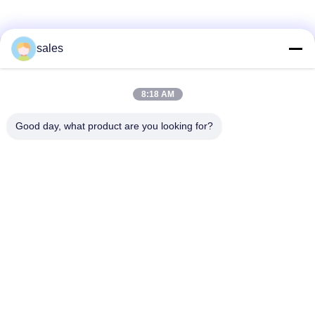
sales
Hızlı iletişim
8:18 AM
Adres
1301 No'lu Oda, B Blok, Rongchao Yeni Zamanlar Plaza,
Good day, what product are you looking for?
Guanlan Yüksek Teknoloji Sanayi Parkı, Longhua Bölgesi,
Shenzhen. Çin
Tel
86-0755-29170376
E-posta
vip6@szviip.com