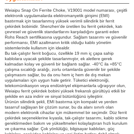
Weiaipu Snap On Ferrite Choke, V19001 model numarası, çeşitli
elektronik uygulamalarda elektromanyetik girişimi (EMI)
bastırmak için tasarlanmış yüksek verimli silindirik bir ferrit
çekirdek bobinidir. Shenzhen'de üretilen bu ferrit çekirdek, katı
çevresel ve güvenlik standartlarını karşıladığını garanti eden
Rohs Reach sertifikasına uygundur. Sağlam tasarımı ve güvenilir
performansı, EMI azaltmanın kritik olduğu kablo yönetim
sistemlerinde kullanım için idealdir.
Bu tak-çalıştır ferrit boğucu, özellikle 19 mm iç çapa sahip
kablolara uyacak şekilde tasarlanmıştır, ek aletlere gerek
kalmadan kolay ve güvenli bir bağlantı sağlar. -40°C ila +85°C
çalışma sıcaklığı aralığı, zorlu ortamlarda güvenilir bir şekilde
çalışmasını sağlar, bu da onu hem iç hem de dış mekan
uygulamaları için uygun hale getirir. Tüketici elektroniği,
telekomünikasyon veya endüstriyel ekipmanlarla uğraşıyor olun,
Weiaipu ferrit çekirdek bobini yüksek frekanslı gürültüyü etkili bir
şekilde en aza indirir ve sinyal bütünlüğünü iyileştirir.
Ürünün silindirik şekli, EMI bastırma için kompakt ve yerden
tasarruf sağlayan bir çözüm sunar, bu da alanı sınırlı olan
modern elektronik cihazlar için mükemmel bir seçimdir. Düz ferrit
çekirdek seçeneklerine kıyasla, tak-çalıştır tasarımı, kablo sökme
gerektirmeden bakım ve yükseltmeleri kolaylaştıran hızlı kurulum
ve çıkarma sağlar. Çok yönlülüğü, bilgisayar kabloları, güç