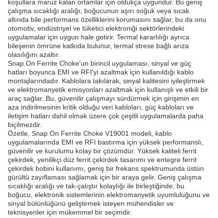
koşullara maruz kalan ortamlar için oldukça uygundur. Bu geniş
çalışma sıcaklığı aralığı, boğucunun aşırı soğuk veya sıcak
altında bile performans özelliklerini korumasını sağlar, bu da onu
otomotiv, endüstriyel ve tüketici elektroniği sektörlerindeki
uygulamalar için uygun hale getirir. Termal kararlılığı ayrıca
bileşenin ömrüne katkıda bulunur, termal strese bağlı arıza
olasılığını azaltır.
Snap On Ferrite Choke'un birincil uygulaması, sinyal ve güç
hatları boyunca EMI ve RFI'yi azaltmak için kullanıldığı kablo
montajlarındadır. Kablolara takılarak, sinyal kalitesini iyileştirmek
ve elektromanyetik emisyonları azaltmak için kullanışlı ve etkili bir
araç sağlar. Bu, güvenilir çalışmayı sürdürmek için girişimin en
aza indirilmesinin kritik olduğu veri kabloları, güç kabloları ve
iletişim hatları dahil olmak üzere çok çeşitli uygulamalarda paha
biçilmezdir.
Özetle, Snap On Ferrite Choke V19001 modeli, kablo
uygulamalarında EMI ve RFI bastırma için yüksek performanslı,
güvenilir ve kurulumu kolay bir çözümdür. Yüksek kaliteli ferrit
çekirdek, yenilikçi düz ferrit çekirdek tasarımı ve entegre ferrit
çekirdek bobini kullanımı, geniş bir frekans spektrumunda üstün
gürültü zayıflaması sağlamak için bir araya gelir. Geniş çalışma
sıcaklığı aralığı ve tak-çalıştır kolaylığı ile birleştiğinde, bu
boğucu, elektronik sistemlerinin elektromanyetik uyumluluğunu ve
sinyal bütünlüğünü geliştirmek isteyen mühendisler ve
teknisyenler için mükemmel bir seçimdir.