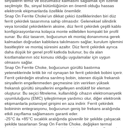
sinyallerin temiz ve bozulmasız kalmasını sağlamak için özenle
seçilmiştir. Bu, sinyal bütünlüğünün en önemli olduğu hassas
elektronik ekipmanlarda özellikle önemlidir.
Snap On Ferrite Choke'un dikkat çekici özelliklerinden biri düz
ferrit çekirdek tasarımına sahip olmasıdır. Geleneksel silindirik
veya toroidal çekirdeklerin aksine, düz ferrit çekirdek çeşitli kablo
konfigürasyonlarına kolayca monte edilebilen kompakt bir profil
sunar. Bu düz tasarım, boğucunun ek montaj donanımına gerek
kalmadan doğrudan kablolara takılmasını sağlar, kurulum işlemini
basitleştirir ve montaj süresini azaltır. Düz ferrit çekirdek ayrıca
daha düşük bir genel profil katkıda bulunur, bu da alan
kısıtlamalarının söz konusu olduğu uygulamalar için uygun
olmasını sağlar.
Snap On Ferrite Choke, boğucunun gürültü bastırma
yeteneklerinde kritik bir rol oynayan bir ferrit çekirdek bobini içerir.
Ferrit çekirdeğin etrafına sarılmış bobin, istenen düşük frekanslı
sinyallerin engellenmeden geçmesine izin verirken yüksek
frekanslı gürültü sinyallerini engelleyen endüktif bir eleman
oluşturur. Bu seçici filtreleme, kullanıldığı cihazın elektromanyetik
uyumluluğunu (EMC) iyileştirmeye yardımcı olur, diğer elektronik
ekipmanlarla potansiyel girişimi en aza indirir. Ferrit çekirdek
bobininin entegrasyonu, boğucunun geniş bir frekans aralığında
etkili zayıflama sağlamasını garanti eder.
-25°C ila +85°C sıcaklık aralığında güvenilir bir şekilde çalışacak
şekilde tasarlanan Snap On Ferrite Choke, değişken termal