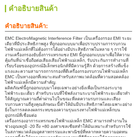
คําอธิบายสินค้า
คําอธิบายสินค้า:
EMC ElectroMagnetic Interference Filter เป็นเครื่องกรอง EMI ระยะ
เดียวที่มีประสิทธิภาพสูง ที่ถูกออกแบบมาเพื่อปราบปรามการรบกวน
ไฟฟ้าแม่เหล็กที่ไม่ต้องการได้อย่างมีประสิทธิภาพในหลาย ๆ การใช้
งานเครื่องกรองยับยั้งการแทรกแซง EMI นี้ถูกออกแบบมาเพื่อให้ความ
คุ้มกันที่น่าเชื่อถือต่อเสียงเสียงไฟฟ้าแม่เหล็ก, รับประกันการทํางานที่
เรียบร้อยของอุปกรณ์อิเล็กทรอนิกส์ที่มีความรู้สึก ด้วยการสร้างที่แข็ง
แรงและความสามารถการกรองที่ดีเครื่องกรองรบกวนไฟฟ้าแม่เหล็ก
EMC เป็นทางออกที่เหมาะสมสําหรับสภาพแวดล้อมที่ความสอดคล้อง
ไฟฟ้าแม่เหล็กมีความสําคัญ.
ผลิตภัณฑ์นี้ถูกออกแบบมาโดยเฉพาะอย่างยิ่งเพื่อเป็นกรองระบาย
ไฟฟ้าระยะเดียว สําหรับระบบที่ใช้พลังงานระบายไฟฟ้าระยะเดียวทํา
ให้สัญญาณความถี่ต่ําผ่านไปในขณะที่ลดความรบกวนและเสียง
รบกวนความถี่สูงคุณลักษณะนี้ทําให้มันมีประสิทธิภาพโดยเฉพาะอย่าง
ยิ่งในการลดลงผลกระทบของความรุนแรงทางไฟฟ้าแม่เหล็กบน
อุปกรณ์ที่เชื่อมต่อ
เครื่องกรองอาการแทรกแซงไฟฟ้าแม่เหล็ก EMC สามารถทํางานใน
ช่วงอุณหภูมิ -20 ถึง +80 องศาเซลเซียสทําให้มันเหมาะสําหรับการใช้
ในสภาพแวดล้อมอุตสาหกรรมและพาณิชย์ที่หลากหลายความอดทน