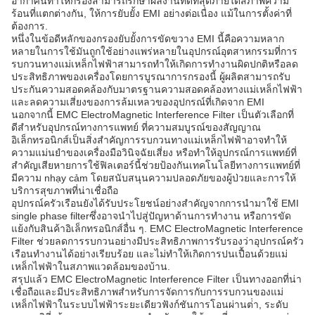
อากาศนี้ทําให้กรองสามารถรักษาผลงานที่ดีที่สุดภายใต้สภาพความ
ร้อนที่แตกต่างกัน, ให้การยับยั้ง EMI อย่างต่อเนื่อง แม้ในการตั้งค่าที่
ต้องการ.
หนึ่งในข้อดีหลักของกรองยับยั้งการขัดขวาง EMI นี้คือความหลาก
หลายในการใช้มันถูกใช้อย่างแพร่หลายในอุปกรณ์อุตสาหกรรมที่การ
รบกวนทางแม่เหล็กไฟฟ้าสามารถทําให้เกิดการทํางานผิดปกติหรือลด
ประสิทธิภาพของเครื่องโดยการบูรณาการกรองนี้ ผู้ผลิตสามารถรับ
ประกันความสอดคล้องกับมาตรฐานความสอดคล้องทางแม่เหล็กไฟฟ้า
และลดความเสี่ยงของการล้มเหลวของอุปกรณ์ที่เกิดจาก EMI
นอกจากนี้ EMC ElectroMagnetic Interference Filter เป็นตัวเลือกที่
ดีสําหรับอุปกรณ์ทางการแพทย์ ที่ความสมบูรณ์ของสัญญาณ
อิเล็กทรอนิกส์เป็นสิ่งสําคัญการรบกวนทางแม่เหล็กไฟฟ้าอาจทําให้
ความแม่นยําของเครื่องมือวินิจฉัยเสี่ยง หรือทําให้อุปกรณ์การแพทย์ที่
สําคัญเสียหายการใช้ฟิลเตอร์นี้ช่วยป้องกันเทคโนโลยีทางการแพทย์ที่
มีความ nhạy cảm โดยสนับสนุนความปลอดภัยของผู้ป่วยและการให้
บริการสุขภาพที่น่าเชื่อถือ
อุปกรณ์ครัวเรือนยังได้รับประโยชน์อย่างสําคัญจากการนํามาใช้ EMI
single phase filterซึ่งอาจนําไปสู่ปัญหาด้านการทํางาน หรือการขัด
แย้งกับสินค้าอิเล็กทรอนิกส์อื่น ๆ. EMC ElectroMagnetic Interference
Filter ช่วยลดการรบกวนอย่างมีประสิทธิภาพการรับรองว่าอุปกรณ์ครัว
เรือนทํางานได้อย่างเรียบร้อย และไม่ทําให้เกิดการปนเปื้อนด้วยแม่
เหล็กไฟฟ้าในสภาพแวดล้อมของบ้าน.
สรุปแล้ว EMC ElectroMagnetic Interference Filter เป็นทางออกที่น่า
เชื่อถือและมีประสิทธิภาพสําหรับการจัดการกับการรบกวนของแม่
เหล็กไฟฟ้าในระบบไฟฟ้าระยะเดียวฟังก์ชันการโอนผ่านต่ํา, ระดับ