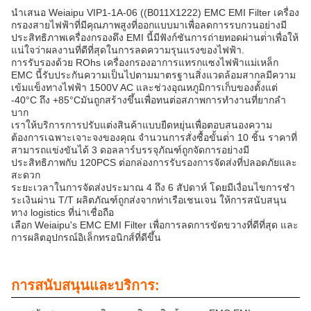
นําเสนอ Weiaipu VIP1-1A-06 ((B011X1222) EMC EMI Filter เครื่อง
กรองสายไฟฟ้าที่มีคุณภาพสูงที่ออกแบบมาเพื่อลดการรบกวนอย่างมี
ประสิทธิภาพเครื่องกรองดึง EMI นี้มีฟังก์ชันการถ่ายทอดผ่านต่ําเพื่อให้
แน่ใจว่าผลงานที่ดีที่สุดในการลดความรุนแรงของไฟฟ้า.
การรับรองด้วย ROhs เครื่องกรองอาการแทรกแซงไฟฟ้าแม่เหล็ก
EMC นี้รับประกันความเป็นไปตามมาตรฐานสิ่งแวดล้อมสากลมีความ
เข้มแข็งทางไฟฟ้า 1500V AC และช่วงอุณหภูมิการเก็บของตั้งแต่
-40°C ถึง +85°Cมันถูกสร้างขึ้นเพื่อทนต่อสภาพการทํางานที่ยากลํา
บาก
เราให้บริการการปรับแต่งสินค้าแบบยืดหยุ่นเพื่อตอบสนองความ
ต้องการเฉพาะเจาะจงของคุณ จํานวนการสั่งซื้อขั้นต่ํา 10 ชิ้น ราคาที่
สามารถแข่งขันได้ 3 ดอลลาร์บรรจุภัณฑ์ถูกจัดการอย่างมี
ประสิทธิภาพกับ 120PCS ต่อกล่องการรับรองการจัดส่งที่ปลอดภัยและ
สะดวก
ระยะเวลาในการจัดส่งประมาณ 4 ถึง 6 สัปดาห์ โดยมีเงื่อนไขการชํา
ระเงินผ่าน T/T ผลิตภัณฑ์ถูกส่งจากท่าเรือเชนเจน ให้การสนับสนุน
ทาง logistics ที่น่าเชื่อถือ
เลือก Weiaipu's EMC EMI Filter เพื่อการลดการขัดขวางที่ดีที่สุด และ
การผลิตอุปกรณ์อิเล็กทรอนิกส์ที่ดีขึ้น
การสนับสนุนและบริการ: