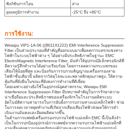
ฟังก์ชันการโอน
ล่าง
อุณหภูมิการทํางาน
-25°C ถึง +85°C
การใช้งาน:
Weiaipu VIP1-1A-06 ((B011X1222) EMI Interference Suppression
Filter เป็นส่วนประกอบที่สําคัญที่ออกแบบมาเพื่อลดการแทรกแซงทาง
ไฟฟ้าในระบบไฟฟ้าต่าง ๆ ได้อย่างมีประสิทธิภาพในฐานะ EMC
ElectroMagnetic Interference Filter, มันทําให้อุปกรณ์อิเล็กทรอนิกส์ที่
มีความรู้สึกทํางานได้อย่างเรียบร้อย โดยการลดความกระแทกของ
เสียงให้น้อยที่สุด และป้องกันการรบกวนสัญญาณเครื่องกรองสาย
ไฟฟ้าชั้นเดียวนี้ ผลิตจากวัสดุโลหะและพลาสติกคุณภาพสูง, ให้ความ
คุ้มกันที่ยั่งยืนในขณะที่ยังคงการทํางานที่ดีเยี่ยม
โดยเฉพาะอย่างยิ่งใช้ในอุปกรณ์อุตสาหกรรม, Weiaipu EMI
Interference Suppression Filter มีบทบาทสําคัญในการรักษาความ
น่าเชื่อถือและประสิทธิภาพของเครื่องจักรในโรงงานผลิตระบบ
อัตโนมัติความสามารถในการยับยั้งการรบกวนทางแม่เหล็กไฟฟ้า ช่วย
ในการลดเวลาหยุดทํางานที่เกิดจากเสียงเสียงไฟฟ้าส่งผลให้การดํา
เนินงานมั่นคงและมีผลผลิตมากขึ้น.
ในด้านการแพทย์เครื่องกรองรบกวนไฟฟ้าแม่เหล็ก EMC นี้เป็นสิ่งจํา
เป็นในการปกป้องอุปกรณ์การแพทย์จากความรบกวนไฟฟ้าแม่เหล็กที่
อาจเสี่ยงต่อความปลอดภัยของผู้ป่วยและความแม่นยําของอุปกรณ์