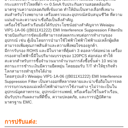
กระแสการรั่วไหลที่ต่ํา <= 0.5mA รับประกันความสอดคล้องกับ
มาตรฐานความปลอดภัยที่เข้มงวด ทําให้มันเป็นทางเลือกที่เหมาะ
สมสําหรับโรงพยาบาล เครื่องตรวจและอุปกรณ์สนับสนุนชีวิต ที่ความ
แม่นยําและความน่าเชื่อถือเป็นสิ่งสําคัญ.
เครื่องใช้ในครัวเรือนยังได้รับประโยชน์อย่างสําคัญจาก Weiaipu
VIP1-1A-06 ((B011X1222) EMI Interference Suppression Filterมัน
ช่วยป้องกันการขัดแย้งที่สามารถส่งผลกระทบต่อการทํางานของ
อุปกรณ์ เช่น ตู้เย็นโดยการนํามาใช้ไฟฟ้าไฟฟ้าไฟฟ้าแม่เหล็กผู้ผลิต
สามารถเพิ่มคุณภาพสินค้าและความพึงพอใจของลูกค้า.
มีการรับรอง ROHS และมีในราคาที่คุ้มค่า 3 ดอลลาร์ต่อหน่วย เครื่อง
กรองสายไฟฟ้านี้มีในปริมาณบรรจุของ 120PCS ต่อกล่อง ทําให้
สะดวกสําหรับการซื้อจํานวนมากจํานวนการสั่งซื้อขั้นต่ํา 10 หน่วย
สถานะการชําระเงินมีความยืดหยุ่น โดยยอมรับ T/T ทําให้ธุรกิจทั่ว
โลกสามารถทําธุรกิจได้ง่าย
โดยสรุปแล้ว Weiaipu VIP1-1A-06 ((B011X1222) EMI Interference
Suppression Filter เป็นทางออกที่หลากหลายและน่าเชื่อถือในการลด
การรบกวนของแม่เหล็กไฟฟ้าผ่านการใช้งานต่าง ๆไม่ว่าจะเป็นใน
อุปกรณ์อุตสาหกรรม, อุปกรณ์การแพทย์, หรือเครื่องใช้ในครัวเรือน,
มันรับประกันผลงานที่ดีขึ้น, ความปลอดภัย, และการปฏิบัติตาม
มาตรฐาน EMC.
การปรับแต่ง: