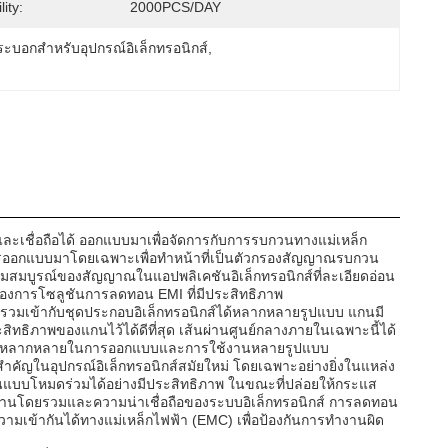
ity:
2000PCS/DAY
ระบอกสำหรับอุปกรณ์อิเล็กทรอนิกส์
, 
ละเชื่อถือได้ ออกแบบมาเพื่อจัดการกับการรบกวนทางแม่เหล็ก
ับการออกแบบมาโดยเฉพาะเพื่อทำหน้าที่เป็นตัวกรองสัญญาณรบกวน
สมบูรณ์ของสัญญาณในแอปพลิเคชันอิเล็กทรอนิกส์ที่ละเอียดอ่อน
้องการโซลูชันการลดทอน EMI ที่มีประสิทธิภาพ
รวมเข้ากับชุดประกอบอิเล็กทรอนิกส์ได้หลากหลายรูปแบบ แกนมี
ิทธิภาพของแกนไว้ได้ดีที่สุด เส้นผ่านศูนย์กลางภายในเฉพาะนี้ได้
ีความหลากหลายในการออกแบบและการใช้งานหลายรูปแบบ
ญในอุปกรณ์อิเล็กทรอนิกส์สมัยใหม่ โดยเฉพาะอย่างยิ่งในแหล่ง
บบโหมดร่วมได้อย่างมีประสิทธิภาพ ในขณะที่ปล่อยให้กระแส
ทำงานโดยรวมและความน่าเชื่อถือของระบบอิเล็กทรอนิกส์ การลดทอน
เข้ากันได้ทางแม่เหล็กไฟฟ้า (EMC) เพื่อป้องกันการทำงานผิด