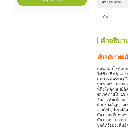
สนุกสนาน
ความอดทน:
เน้น:
คําอธิบาย
คำอธิบายผล
แกนเฟอร์ไรต์แบบส
ไฟฟ้า (EMI) และก
แบบโหมดร่วม (Co
รูปทรงกระบอกและ
หนึ่งในคุณสมบัต
ขนาดภายใน 19 มม.
รับการคัดเลือกม
ตัวกรองสัญญาณรบ
จ่ายไฟ อุปกรณ์ส
สัญญาณที่แตกต่า
สัญญาณรบกวนประเ
ปกติหรือประสิทธิ