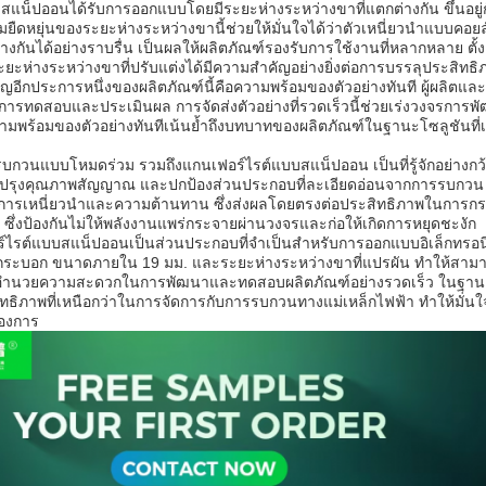
สแน็ปออนได้รับการออกแบบโดยมีระยะห่างระหว่างขาที่แตกต่างกัน ขึ้นอยู
ามยืดหยุ่นของระยะห่างระหว่างขานี้ช่วยให้มั่นใจได้ว่าตัวเหนี่ยวนำแบบคอยล
่างกันได้อย่างราบรื่น เป็นผลให้ผลิตภัณฑ์รองรับการใช้งานที่หลากหลาย ตั้ง
ะยะห่างระหว่างขาที่ปรับแต่งได้มีความสำคัญอย่างยิ่งต่อการบรรลุประสิทธิ
ำคัญอีกประการหนึ่งของผลิตภัณฑ์นี้คือความพร้อมของตัวอย่างทันที ผู้ผ
พื่อการทดสอบและประเมินผล การจัดส่งตัวอย่างที่รวดเร็วนี้ช่วยเร่งวง
ความพร้อมของตัวอย่างทันทีเน้นย้ำถึงบทบาทของผลิตภัณฑ์ในฐานะโซลูชันที่เ
บกวนแบบโหมดร่วม รวมถึงแกนเฟอร์ไรต์แบบสแน็ปออน เป็นที่รู้จักอ
รับปรุงคุณภาพสัญญาณ และปกป้องส่วนประกอบที่ละเอียดอ่อนจากการรบกวน
ติการเหนี่ยวนำและความต้านทาน ซึ่งส่งผลโดยตรงต่อประสิทธิภาพในการกร
ง ซึ่งป้องกันไม่ให้พลังงานแพร่กระจายผ่านวงจรและก่อให้เกิดการหยุดชะงัก
์ไรต์แบบสแน็ปออนเป็นส่วนประกอบที่จำเป็นสำหรับการออกแบบอิเล็กทรอ
งกระบอก ขนาดภายใน 19 มม. และระยะห่างระหว่างขาที่แปรผัน ทำให้สามา
่วยอำนวยความสะดวกในการพัฒนาและทดสอบผลิตภัณฑ์อย่างรวดเร็ว ในฐ
ิทธิภาพที่เหนือกว่าในการจัดการกับการรบกวนทางแม่เหล็กไฟฟ้า ทำให้มั่นใจไ
้องการ