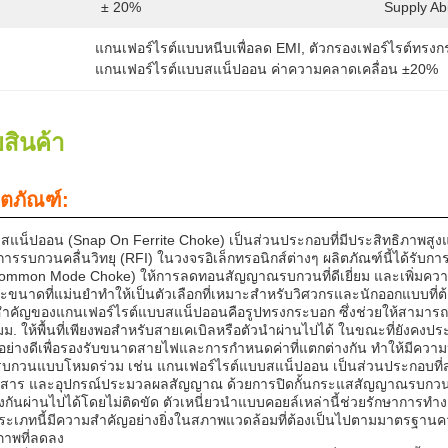
± 20%
Supply Abil
แกนเฟอร์ไรต์แบบหนีบเพื่อลด EMI
, 
ตัวกรองเฟอร์ไรต์ทรงก
แกนเฟอร์ไรต์แบบสแน็ปออน ค่าความคลาดเคลื่อน ±20%
สินค้า
ิตภัณฑ์:
แน็ปออน (Snap On Ferrite Choke) เป็นส่วนประกอบที่มีประสิทธิภาพสูงแ
ารรบกวนคลื่นวิทยุ (RFI) ในวงจรอิเล็กทรอนิกส์ต่างๆ ผลิตภัณฑ์นี้ได้ร
mmon Mode Choke) ให้การลดทอนสัญญาณรบกวนที่ดีเยี่ยม และเพิ่มความ
ขนาดที่แม่นยำทำให้เป็นตัวเลือกที่เหมาะสำหรับวิศวกรและนักออกแบบที่ต
ิสำคัญของแกนเฟอร์ไรต์แบบสแน็ปออนคือรูปทรงกระบอก ซึ่งช่วยให้สามารถ
 ให้พื้นที่เพียงพอสำหรับสายเคเบิลหรือตัวนำผ่านไปได้ ในขณะที่ยังคงประส
าอย่างดีเพื่อรองรับขนาดสายไฟและการกำหนดค่าที่แตกต่างกัน ทำให้ม
กวนแบบโหมดร่วม เช่น แกนเฟอร์ไรต์แบบสแน็ปออน เป็นส่วนประกอบที่สำคั
ื่อสาร และอุปกรณ์ประมวลผลสัญญาณ ด้วยการปิดกั้นกระแสสัญญาณรบกวนแ
งกันผ่านไปได้โดยไม่ติดขัด ตัวเหนี่ยวนำแบบคอยล์เหล่านี้ช่วยรักษาการ
ภทนี้มีความสำคัญอย่างยิ่งในสภาพแวดล้อมที่ต้องเป็นไปตามมาตรฐานความ
ภาพที่ลดลง