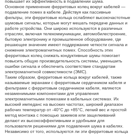
повышает их эффективность в подавлении шума.
Основное применение ферритовых колец вокруг кабелей —
подавление помех в кабеле. Действуя как пассивные
фильтры, эти ферритовые кольца ослабляют высокочастотные
шумовые сигналы, которые могут мешать передаче данных и
работе устройства. Они широко используются в различных
отраслях, включая телекоммуникации, автомобилестроение,
бытовую электронику и промышленное оборудование, где
решающее значение имеют поддержание четкости сигнала и
снижение электромагнитных помех. Способность этих
ферритовых колец снижать кондуктивные шумы помогает
повысить общую производительность системы, уменьшить
ошибки сигнала и обеспечить соответствие стандартам
электромагнитной совместимости (ЭМС).
Таким образом, ферритовые кольца вокруг кабелей, также
называемые экранами с ферритовым сердечником кабеля и
фильтрами с ферритовым сердечником кабеля, являются
незаменимыми компонентами для управления
электромагнитными помехами в кабельных системах. Их
высокий импеданс на высоких частотах, широкий диапазон
рабочих температур от -40°C до +85°C, легкий вес и простой
метод монтажа с помощью зажимов или защелкиваний
делают их высокоэффективными и удобными для
пользователя решениями для подавления шума в кабелях.
Независимо от того, используются ли эти ферритовые кольца