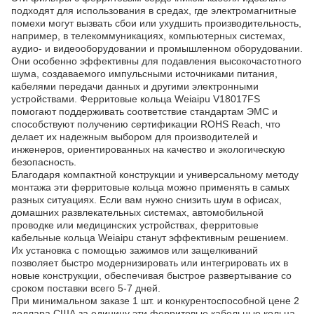
подходят для использования в средах, где электромагнитные
помехи могут вызвать сбои или ухудшить производительность,
например, в телекоммуникациях, компьютерных системах,
аудио- и видеооборудовании и промышленном оборудовании.
Они особенно эффективны для подавления высокочастотного
шума, создаваемого импульсными источниками питания,
кабелями передачи данных и другими электронными
устройствами. Ферритовые кольца Weiaipu V18017FS
помогают поддерживать соответствие стандартам ЭМС и
способствуют получению сертификации ROHS Reach, что
делает их надежным выбором для производителей и
инженеров, ориентированных на качество и экологическую
безопасность.
Благодаря компактной конструкции и универсальному методу
монтажа эти ферритовые кольца можно применять в самых
разных ситуациях. Если вам нужно снизить шум в офисах,
домашних развлекательных системах, автомобильной
проводке или медицинских устройствах, ферритовые
кабельные кольца Weiaipu станут эффективным решением.
Их установка с помощью зажимов или защелкиваний
позволяет быстро модернизировать или интегрировать их в
новые конструкции, обеспечивая быстрое развертывание со
сроком поставки всего 5-7 дней.
При минимальном заказе 1 шт. и конкурентоспособной цене 2
доллара США за единицу эти ферритовые кабельные кольца