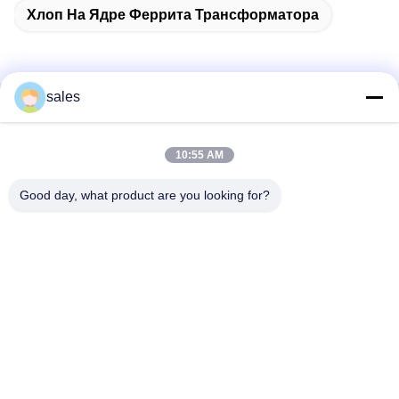
Хлоп На Ядре Феррита Трансформатора
sales
Быстрый контакт
10:55 AM
Адрес
Комната 1301, корпус B, площадь Жунчао Нью Таймс,
Good day, what product are you looking for?
индустриальный парк высоких технологий Гуаньлань,
район Лунхуа, Шэньчжэнь, Китай
Телефон
86-0755-29170376
Электронная почта
vip6@szviip.com