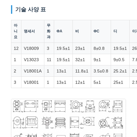
기술 사양 표
아
무
니
명세서
화
ΦA
비
ΦC
디
이
요
과
12
V18009
3
19.5±1
23±1
8±0.8
19.5±1
26
1
V13023
11
19.5±1
32±1
9±1
9±0.5
7.
2
V18001A
1
13±1
11.8±1
3.5±0.8
25.2±1
2.
3
V18001
1
13±1
12±1
5±1
25±1
2.