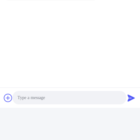
15 밀리미터는 아철산염 초크를 비난합니다
페라이트 코어 위의 산업적 마그넷 클립
페라이트 코어 Rf는 로에스 한계를 막습니다
빠른 연락
주소
중국 선전시 롱화구 관란 하이테크 산업단지 롱차오 뉴 타임스
플라자 B동 1301호
전화
86-0755-29170376
전자 메일
Photo