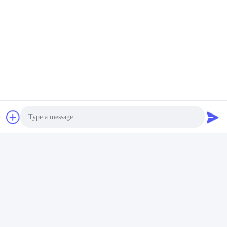
오디오 및 비디오 장비
전기통신장치
소비자 전자제품
산업 자동화 시스템
자동차용 전자제품
스냅-온 디자인은 제조 및 수리 과정에서 빠른 설치를 허용하여 설
치의 편의성이 중요한 공간 제한 애플리케이션에 이상적입니다.
주문 정보
모델:
V19001
가격:
$0.80 USD 1개
최소 주문량:
1 PCS
Photo
공급 능력:
2일당 1000 PCS
배달 시간:
5~7일
Video Call
포장:
안전 용품
Audio Call
지불 조건:
T/T 승인