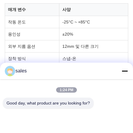
매개 변수
사양
작동 온도
-25°C ~ +85°C
용인성
±20%
외부 지름 옵션
12mm 및 다른 크기
장착 방식
스냅-온
준수
RoHS 준수
sales
신청서
1:24 PM
웨이아이푸 스냅 온 페리트 스코크는 전자기 간섭 (EMI) 을 억제하
고 신호 무결성을 향상시키기 위해 다양한 전자 응용 프로그램에서
Good day, what product are you looking for?
널리 사용됩니다.다재다능한 디자인으로:
컴퓨터 주변장치 및 데이터 케이블
전원 공급 장치 및 변환기