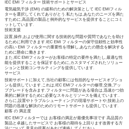
IEC EMI フィルター 技術サポートとサービス
電気磁気干渉 (EMI) の緩和のための解決策として IEC EMIフィル
ターを選択してくれてありがとう.私たちは,あなたのニーズを満た
すために,高品質の製品と例外的なサービスを提供することにコミ
ットしています.
技術支援
設置,操作,および使用に関する技術的な問題や質問であなたを助け
るために利用できます.IEC EMI フィルターの保守信頼性と効率性
の高い EMI フィルターの重要性を理解し,あなたの懸念を解決する
ために懸命に働きます.
また,IEC EMIフィルターがお客様の特定の要件を満たし,最適な性
能を提供することを保証するために,カスタマイズされたソリュー
ションと技術コンサルティングを提供しています.
サービス
技術サポートに加えて,当社の顧客には包括的なサービスオプショ
ンも提供しています.これは,IEC EMIフィルターの修理,交換,アッ
プグレードを含みます.フィルターに問題がある場合は,迅速かつ効
果的に解決するために必要なスキルとリソースを備えています..
さらに,設置やトラブルシューティングの現場サポートや,技術上の
問題の迅速な解決のためのリモートサポートも提供しています.
顧客 の 満足度
IEC EMIフィルターでは お客様の満足が最優先事項です 高品質の
製品と卓越したサービスで お客様の期待を上回ります改善する方
法について 意見や提案があれば連絡してください.