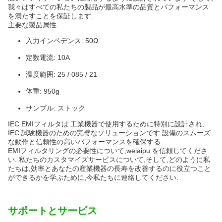
我々はすべての私たちの製品が最高水準の品質とパフォーマンス
を満たすことを保証します.
主要な製品属性
入力インペデンス: 50Ω
定数電流: 10A
温度範囲: 25 / 085 / 21
体重: 950g
サンプル: ストック
IEC EMIフィルタは 工業機器で使用するために特別に設計され,
IEC 試験機器のための完璧なソリューションです.設備のスムーズ
な動作と信頼性の高いパフォーマンスを確保する.
EMIフィルタリングの必要性について,weiaipu を信頼してくださ
い. 私たちのカスタマイズサービスについて,そして,どのように私
たちは,効率とあなたの産業機器の長寿を改善するのに役立つこと
ができるかを学ぶために,今私たちに連絡してください.
サポートとサービス