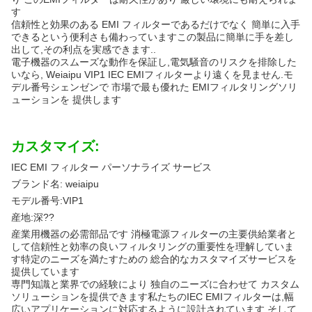
す
信頼性と効果のある EMI フィルターであるだけでなく 簡単に入手
できるという便利さも備わっていますこの製品に簡単に手を差し
出して,その利点を実感できます..
電子機器のスムーズな動作を保証し,電気騒音のリスクを排除した
いなら, Weiaipu VIP1 IEC EMIフィルターより遠くを見ません.モ
デル番号シェンゼンで 市場で最も優れた EMIフィルタリングソリ
ューションを 提供します
カスタマイズ:
IEC EMI フィルター パーソナライズ サービス
ブランド名: weiaipu
モデル番号:VIP1
産地:深??
産業用機器の必需部品です 消極電源フィルターの主要供給業者と
して信頼性と効率の良いフィルタリングの重要性を理解していま
す特定のニーズを満たすための 総合的なカスタマイズサービスを
提供しています
専門知識と業界での経験により 独自のニーズに合わせて カスタム
ソリューションを提供できます私たちのIEC EMIフィルターは,幅
広いアプリケーションに対応するように設計されています そして,