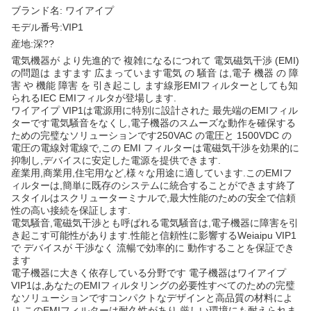
ブランド名: ワイアイプ
モデル番号:VIP1
産地:深??
電気機器が より先進的で 複雑になるにつれて 電気磁気干渉 (EMI)
の問題は ますます 広まっています電気 の 騒音 は,電子 機器 の 障
害 や 機能 障害 を 引き起こし ます線形EMIフィルターとしても知
られるIEC EMIフィルタが登場します.
ワイアイプ VIP1は電源用に特別に設計された 最先端のEMIフィル
ターです電気騒音をなくし,電子機器のスムーズな動作を確保する
ための完璧なソリューションです250VAC の電圧と 1500VDC の
電圧の電線対電線で,この EMI フィルターは電磁気干渉を効果的に
抑制し,デバイスに安定した電源を提供できます.
産業用,商業用,住宅用など,様々な用途に適しています.このEMIフ
ィルターは,簡単に既存のシステムに統合することができます終了
スタイルはスクリューターミナルで,最大性能のための安全で信頼
性の高い接続を保証します.
電気騒音,電磁気干渉とも呼ばれる電気騒音は,電子機器に障害を引
き起こす可能性があります.性能と信頼性に影響するWeiaipu VIP1
で デバイスが 干渉なく 流暢で効率的に 動作することを保証でき
ます
電子機器に大きく依存している分野です 電子機器はワイアイプ
VIP1は,あなたのEMIフィルタリングの必要性すべてのための完璧
なソリューションですコンパクトなデザインと高品質の材料によ
り このEMIフィルターは耐久性があり 厳しい環境にも耐えられま