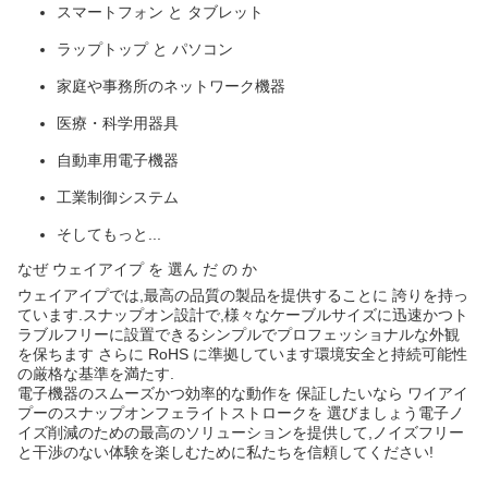
スマートフォン と タブレット
ラップトップ と パソコン
家庭や事務所のネットワーク機器
医療・科学用器具
自動車用電子機器
工業制御システム
そしてもっと...
なぜ ウェイアイプ を 選ん だ の か
ウェイアイプでは,最高の品質の製品を提供することに 誇りを持っ
ています.スナップオン設計で,様々なケーブルサイズに迅速かつト
ラブルフリーに設置できるシンプルでプロフェッショナルな外観
を保ちます さらに RoHS に準拠しています環境安全と持続可能性
の厳格な基準を満たす.
電子機器のスムーズかつ効率的な動作を 保証したいなら ワイアイ
プーのスナップオンフェライトストロークを 選びましょう電子ノ
イズ削減のための最高のソリューションを提供して,ノイズフリー
と干渉のない体験を楽しむために私たちを信頼してください!