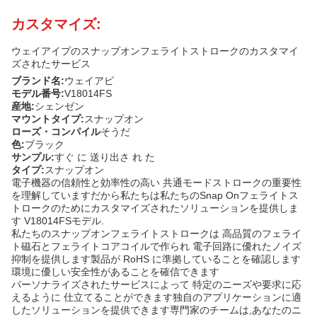
カスタマイズ:
ウェイアイプのスナップオンフェライトストロークのカスタマイ
ズされたサービス
ブランド名:
ウェイアピ
モデル番号:
V18014FS
産地:
シェンゼン
マウントタイプ:
スナップオン
ローズ・コンパイル
そうだ
色:
ブラック
サンプル:
すぐ に 送り出さ れ た
タイプ:
スナップオン
電子機器の信頼性と効率性の高い 共通モードストロークの重要性
を理解していますだから私たちは私たちのSnap Onフェライトス
トロークのためにカスタマイズされたソリューションを提供しま
す V18014FSモデル.
私たちのスナップオンフェライトストロークは 高品質のフェライ
ト磁石とフェライトコアコイルで作られ 電子回路に優れたノイズ
抑制を提供します製品が RoHS に準拠していることを確認します
環境に優しい安全性があることを確信できます
パーソナライズされたサービスによって 特定のニーズや要求に応
えるように 仕立てることができます独自のアプリケーションに適
したソリューションを提供できます専門家のチームは,あなたのニ