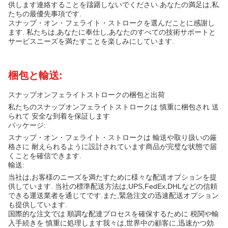
供します連絡することを躊躇しないでください.あなたの満足は,私
たちの最優先事項です.
スナップ・オン・フェライト・ストロークを選んだことに感謝し
ます. 私たちは,あなたに奉仕し,あなたのすべての技術サポートと
サービスニーズを満たすことを楽しみにしています.
梱包と輸送:
スナップオンフェライトストロークの梱包と出荷
私たちのスナップオンフェライトストロークは 慎重に梱包され 送
られて 安全な到着を保証します
パッケージ:
スナップ・オン・フェライト・ストロークは 輸送や取り扱いの厳
格さに 耐えられるように設計されています商品が完璧な状態で届
くことを確信できます.
輸送:
当社は,お客様のニーズを満たすために様々な配送オプションを提
供しています. 当社の標準配送方法は,UPS,FedEx,DHLなどの信頼
できる運送業者を通じてです.また,緊急注文の迅速配送オプション
も提供しています.
国際的な注文では 順調な配達プロセスを確保するために 税関や輸
入手続きを 慎重に処理します我々は,世界中の顧客に,迅速かつ効