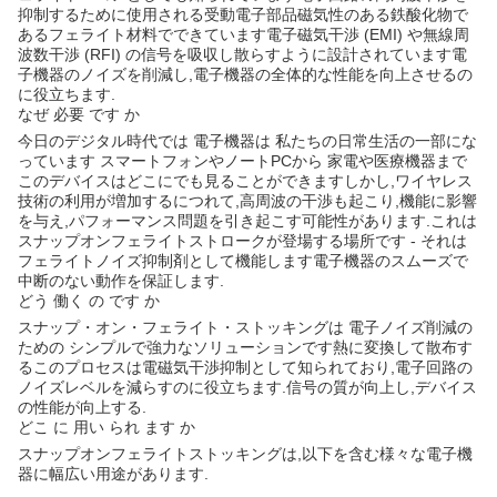
抑制するために使用される受動電子部品磁気性のある鉄酸化物で
あるフェライト材料でできています電子磁気干渉 (EMI) や無線周
波数干渉 (RFI) の信号を吸収し散らすように設計されています電
子機器のノイズを削減し,電子機器の全体的な性能を向上させるの
に役立ちます.
なぜ 必要 です か
今日のデジタル時代では 電子機器は 私たちの日常生活の一部にな
っています スマートフォンやノートPCから 家電や医療機器まで
このデバイスはどこにでも見ることができますしかし,ワイヤレス
技術の利用が増加するにつれて,高周波の干渉も起こり,機能に影響
を与え,パフォーマンス問題を引き起こす可能性があります.これは
スナップオンフェライトストロークが登場する場所です - それは
フェライトノイズ抑制剤として機能します電子機器のスムーズで
中断のない動作を保証します.
どう 働く の です か
スナップ・オン・フェライト・ストッキングは 電子ノイズ削減の
ための シンプルで強力なソリューションです熱に変換して散布す
るこのプロセスは電磁気干渉抑制として知られており,電子回路の
ノイズレベルを減らすのに役立ちます.信号の質が向上し,デバイス
の性能が向上する.
どこ に 用い られ ます か
スナップオンフェライトストッキングは,以下を含む様々な電子機
器に幅広い用途があります.