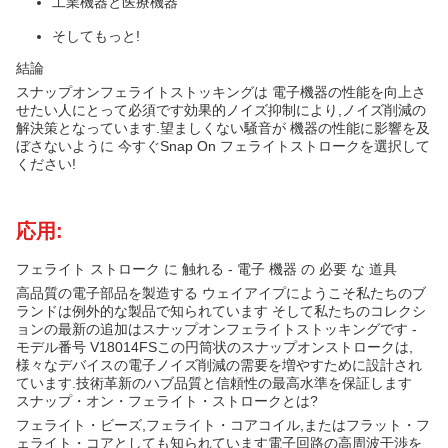
工業機器と医療機器
そしてもっと!
結論
スナップオンフェライトストッキングは 電子機器の性能を向上さ
せたい人にとって必須です効果的ノイズ抑制により,ノイズ削減の
解決策となっています.望ましくない騒音が 機器の性能に影響を及
ぼさないように 今すぐSnap On フェライトストロークを選択して
ください!
応用:
フェライト ストローク に 触れる - 電子 機器 の 必要 な 道具
高品質の電子部品を製造する ウェイアイプにようこそ私たちのブ
ランドは例外的な製品で知られています そして私たちのコレクシ
ョンの最新の追加はスナップオンフェライトストッキングです -
モデル番号 V18014FSこの円筒状のスナップオンストロークは,
様々なデバイスの電子ノイズ削減の需要を増やすために設計され
ています.技術革新のハブ品質と信頼性の最高水準を保証します
スナップ・オン・フェライト・ストロークとは?
フェライト・ビーズ,フェライト・コアコイル,またはフラット・フ
ェライト・コアとしても知られています電子回路の高周波干渉を