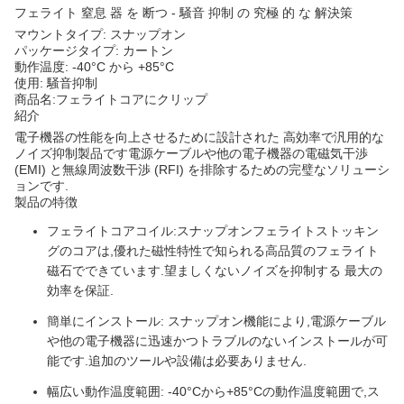
フェライト 窒息 器 を 断つ - 騒音 抑制 の 究極 的 な 解決策
マウントタイプ: スナップオン
パッケージタイプ: カートン
動作温度: -40°C から +85°C
使用: 騒音抑制
商品名:フェライトコアにクリップ
紹介
電子機器の性能を向上させるために設計された 高効率で汎用的な
ノイズ抑制製品です電源ケーブルや他の電子機器の電磁気干渉
(EMI) と無線周波数干渉 (RFI) を排除するための完璧なソリューシ
ョンです.
製品の特徴
フェライトコアコイル:スナップオンフェライトストッキン
グのコアは,優れた磁性特性で知られる高品質のフェライト
磁石でできています.望ましくないノイズを抑制する 最大の
効率を保証.
簡単にインストール: スナップオン機能により,電源ケーブル
や他の電子機器に迅速かつトラブルのないインストールが可
能です.追加のツールや設備は必要ありません.
幅広い動作温度範囲: -40°Cから+85°Cの動作温度範囲で,ス