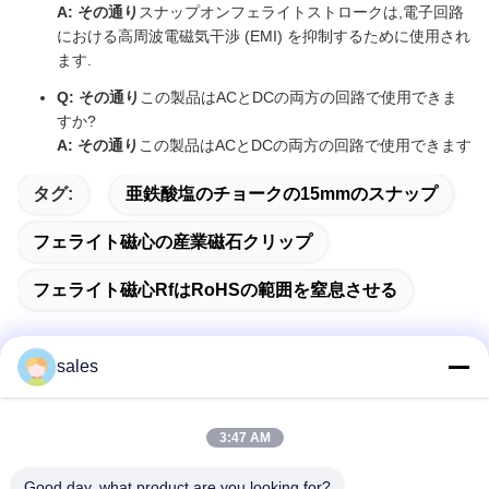
A: その通り
スナップオンフェライトストロークは,電子回路
における高周波電磁気干渉 (EMI) を抑制するために使用され
ます.
Q: その通り
この製品はACとDCの両方の回路で使用できま
すか?
A: その通り
この製品はACとDCの両方の回路で使用できます
タグ:
亜鉄酸塩のチョークの15mmのスナップ
フェライト磁心の産業磁石クリップ
フェライト磁心RfはRoHSの範囲を窒息させる
sales
迅速な連絡
3:47 AM
アドレス
Good day, what product are you looking for?