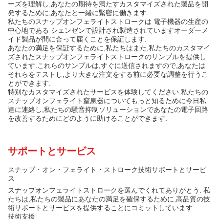
ーズを理解し,あなたの期待を満たすカスタマイズされた製品を開
発するために,あなたと一緒に緊密に働きます.
私たちのスナップオンフェライトストロークは 電子機器の生産の
中心地である シェンゼンで設計され製造されていますオーダーメ
イド製品が間に合って届くことを保証します.
あなたの満足を保証するために,私たちはまた,私たちのカスタマイ
ズされたスナップオンフェライトストロークのサンプルを提供し
ています.これらのサンプルは,すぐに送信されますので,あなたは
それらをテストし,より大きな注文をする前に必要な調整を行うこ
とができます.
特別なカスタマイズされたサービスを体験してください.私たちの
スナップオンフェライト窒息器についてもっと知るために今日私
達に連絡し,私たちの騒音抑制ソリューションであなたの電子回路
を改善するためにどのように助けることができます.
サポートとサービス
スナップ・オン・フェライト・ストローク技術サポートとサービ
ス
スナップオンフェライトストロークを選んでくれてありがとう. 私
たちは,私たちの製品にあなたの満足を確保するために,高品質の技
術サポートとサービスを提供することにコミットしています.
技術支援