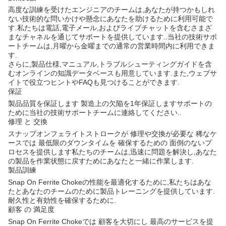
高度な訓練を受けたエンジニアのチームは,あなたが持つかもしれ
ない技術的な問いかけや懸念にあなたを助けるために利用可能で
す.私たちは電話,電子メール,およびライブチャットを含むさまざ
まなチャネルを通じてサポートを提供しています..当社の技術サポ
ートチームは,月曜から金曜までの通常の営業時間内に利用できま
す.
さらに,製品仕様,マニュアル,トラブルシューティングガイドを含
むオンラインの知識データベースも用意しています.また,ウェブサ
イトで役立つヒントやFAQも見つけることができます.
保証
製品品質を保証します 製造上の欠陥を1年保証しますサポートの
ために当社の技術サポートチームに連絡してください..
修理 と 交換
スナップオンフェライトストロークが 修理や交換が必要な 稀なケ
ースでは 最低限のダウンタイムを 確保するための 面倒のないプ
ロセスを提供します私たちのチームは,迅速に問題を解決し,あなた
の製品を作業状態に戻すためにあなたと一緒に作業します.
製品訓練
Snap On Ferrite Chokeの性能を最適化するために,私たちはあな
たとあなたのチームのために製品トレーニングを提供しています.
耐久性と有効性を確保するために.
顧客 の 満足度
Snap On Ferrite Chokeでは 顧客を大切にし 最高のサービスを提