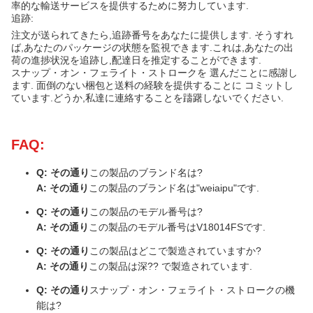
率的な輸送サービスを提供するために努力しています.
追跡:
注文が送られてきたら,追跡番号をあなたに提供します. そうすれ
ば,あなたのパッケージの状態を監視できます.これは,あなたの出
荷の進捗状況を追跡し,配達日を推定することができます.
スナップ・オン・フェライト・ストロークを 選んだことに感謝し
ます. 面倒のない梱包と送料の経験を提供することに コミットし
ています.どうか,私達に連絡することを躊躇しないでください.
FAQ:
Q: その通り
この製品のブランド名は?
A: その通り
この製品のブランド名は"weiaipu"です.
Q: その通り
この製品のモデル番号は?
A: その通り
この製品のモデル番号はV18014FSです.
Q: その通り
この製品はどこで製造されていますか?
A: その通り
この製品は深?? で製造されています.
Q: その通り
スナップ・オン・フェライト・ストロークの機
能は?