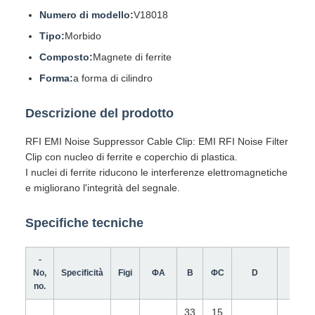
Numero di modello:
V18018
Tipo:
Morbido
Composto:
Magnete di ferrite
Forma:
a forma di cilindro
Descrizione del prodotto
RFI EMI Noise Suppressor Cable Clip: EMI RFI Noise Filter
Clip con nucleo di ferrite e coperchio di plastica.
I nuclei di ferrite riducono le interferenze elettromagnetiche
e migliorano l'integrità del segnale.
Specifiche tecniche
-
No,
Specificità
Figi
ΦA
B
ΦC
D
E
no.
33
15