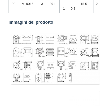
20
V18018
3
29±1
±
±
15.5±1
21.5±
1
0.8
Immagini del prodotto