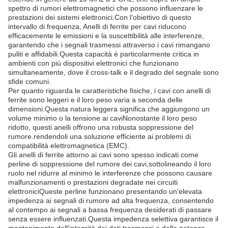
spettro di rumori elettromagnetici che possono influenzare le
prestazioni dei sistemi elettronici.Con l'obiettivo di questo
intervallo di frequenza, Anelli di ferrite per cavi riducono
efficacemente le emissioni e la suscettibilità alle interferenze,
garantendo che i segnali trasmessi attraverso i cavi rimangano
puliti e affidabili.Questa capacità è particolarmente critica in
ambienti con più dispositivi elettronici che funzionano
simultaneamente, dove il cross-talk e il degrado del segnale sono
sfide comuni.
Per quanto riguarda le caratteristiche fisiche, i cavi con anelli di
ferrite sono leggeri e il loro peso varia a seconda delle
dimensioni.Questa natura leggera significa che aggiungono un
volume minimo o la tensione ai caviNonostante il loro peso
ridotto, questi anelli offrono una robusta soppressione del
rumore.rendendoli una soluzione efficiente ai problemi di
compatibilità elettromagnetica (EMC).
Gli anelli di ferrite attorno ai cavi sono spesso indicati come
perline di soppressione del rumore dei cavi,sottolineando il loro
ruolo nel ridurre al minimo le interferenze che possono causare
malfunzionamenti o prestazioni degradate nei circuiti
elettroniciQueste perline funzionano presentando un'elevata
impedenza ai segnali di rumore ad alta frequenza, consentendo
al contempo ai segnali a bassa frequenza desiderati di passare
senza essere influenzati.Questa impedenza selettiva garantisce il