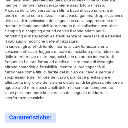
mantenimento dell'integrità dei dati trasmessi o della potenza,
mentre il rumore indesiderato viene assorbito o riflesso.
A causa della loro versatilità, i filtri a base di cavo in forma di
anelli di ferrite sono utilizzati in una vasta gamma di applicazioni.e
altri cavi di trasmissione del segnale in cui la soppressione del
rumore è fondamentaleIl loro metodo di installazione semplice
clamping o snapping around cables li rende adatti per il
retrofitting di installazioni esistenti senza la necessità di estensivi
ri cablaggi o modifiche delle attrezzature.
In sintesi, gli anelli di ferrite intorno ai cavi forniscono una
soluzione efficace, leggera e facile da installare per la riduzione
delle interferenze elettromagnetiche in un ampio intervallo di
frequenza.La loro forma ad anello e il loro modo di fissaggio
offrono comodità e flessibilità, mentre la loro capacità di
funzionare come filtri di ferrite del nucleo del cavo e perline di
soppressione del rumore del cavo garantisce prestazioni e
affidabilità migliorate dei sistemi elettronici.di larghezza inferiore o
uguale a 50 mm, questi anelli di ferrite sono un componente
vitale per mantenere la chiarezza del segnale e ridurre le
interferenze acustiche.
Caratteristiche: