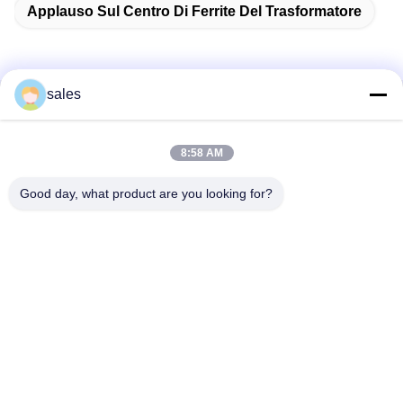
Applauso Sul Centro Di Ferrite Del Trasformatore
sales
Contatto rapido
8:58 AM
Indirizzo
Stanza 1301, Blocco B, Rongchao New Times Plaza, Parco
Good day, what product are you looking for?
Industriale High-Tech di Guanlan, Distretto di Longhua,
Shenzhen. Cina
Telefono
86-0755-29170376
E-mail
vip6@szviip.com