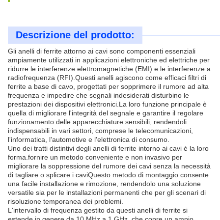
Descrizione del prodotto:
Gli anelli di ferrite attorno ai cavi sono componenti essenziali
ampiamente utilizzati in applicazioni elettroniche ed elettriche per
ridurre le interferenze elettromagnetiche (EMI) e le interferenze a
radiofrequenza (RFI).Questi anelli agiscono come efficaci filtri di
ferrite a base di cavo, progettati per sopprimere il rumore ad alta
frequenza e impedire che segnali indesiderati disturbino le
prestazioni dei dispositivi elettronici.La loro funzione principale è
quella di migliorare l'integrità del segnale e garantire il regolare
funzionamento delle apparecchiature sensibili, rendendoli
indispensabili in vari settori, comprese le telecomunicazioni,
l'informatica, l'automotive e l'elettronica di consumo.
Uno dei tratti distintivi degli anelli di ferrite intorno ai cavi è la loro
forma.fornire un metodo conveniente e non invasivo per
migliorare la soppressione del rumore dei cavi senza la necessità
di tagliare o splicare i caviQuesto metodo di montaggio consente
una facile installazione e rimozione, rendendolo una soluzione
versatile sia per le installazioni permanenti che per gli scenari di
risoluzione temporanea dei problemi.
L'intervallo di frequenza gestito da questi anelli di ferrite si
estende in genere da 10 MHz a 1 GHz, che copre un ampio