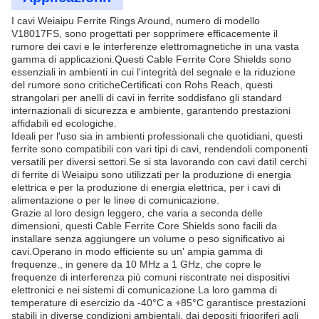
I cavi Weiaipu Ferrite Rings Around, numero di modello
V18017FS, sono progettati per sopprimere efficacemente il
rumore dei cavi e le interferenze elettromagnetiche in una vasta
gamma di applicazioni.Questi Cable Ferrite Core Shields sono
essenziali in ambienti in cui l'integrità del segnale e la riduzione
del rumore sono criticheCertificati con Rohs Reach, questi
strangolari per anelli di cavi in ferrite soddisfano gli standard
internazionali di sicurezza e ambiente, garantendo prestazioni
affidabili ed ecologiche.
Ideali per l'uso sia in ambienti professionali che quotidiani, questi
ferrite sono compatibili con vari tipi di cavi, rendendoli componenti
versatili per diversi settori.Se si sta lavorando con cavi datiI cerchi
di ferrite di Weiaipu sono utilizzati per la produzione di energia
elettrica e per la produzione di energia elettrica, per i cavi di
alimentazione o per le linee di comunicazione.
Grazie al loro design leggero, che varia a seconda delle
dimensioni, questi Cable Ferrite Core Shields sono facili da
installare senza aggiungere un volume o peso significativo ai
cavi.Operano in modo efficiente su un' ampia gamma di
frequenze., in genere da 10 MHz a 1 GHz, che copre le
frequenze di interferenza più comuni riscontrate nei dispositivi
elettronici e nei sistemi di comunicazione.La loro gamma di
temperature di esercizio da -40°C a +85°C garantisce prestazioni
stabili in diverse condizioni ambientali, dai depositi frigoriferi agli