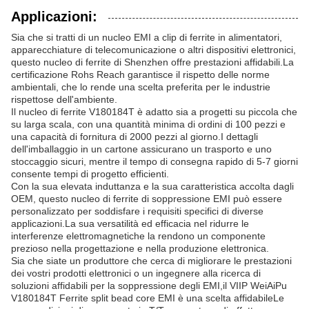
Applicazioni:
Sia che si tratti di un nucleo EMI a clip di ferrite in alimentatori,
apparecchiature di telecomunicazione o altri dispositivi elettronici,
questo nucleo di ferrite di Shenzhen offre prestazioni affidabili.La
certificazione Rohs Reach garantisce il rispetto delle norme
ambientali, che lo rende una scelta preferita per le industrie
rispettose dell'ambiente.
Il nucleo di ferrite V180184T è adatto sia a progetti su piccola che
su larga scala, con una quantità minima di ordini di 100 pezzi e
una capacità di fornitura di 2000 pezzi al giorno.I dettagli
dell'imballaggio in un cartone assicurano un trasporto e uno
stoccaggio sicuri, mentre il tempo di consegna rapido di 5-7 giorni
consente tempi di progetto efficienti.
Con la sua elevata induttanza e la sua caratteristica accolta dagli
OEM, questo nucleo di ferrite di soppressione EMI può essere
personalizzato per soddisfare i requisiti specifici di diverse
applicazioni.La sua versatilità ed efficacia nel ridurre le
interferenze elettromagnetiche la rendono un componente
prezioso nella progettazione e nella produzione elettronica.
Sia che siate un produttore che cerca di migliorare le prestazioni
dei vostri prodotti elettronici o un ingegnere alla ricerca di
soluzioni affidabili per la soppressione degli EMI,il VIIP WeiAiPu
V180184T Ferrite split bead core EMI è una scelta affidabileLe