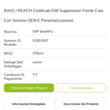
RoHS / REACH Certificato EMI Suppression Ferrite Core
Con Servizio OEM E Personalizzazione
VIIP WeiAiPu
Marchio:
Numero Di
V180184T
Modello:
100pcs
MOQ:
Dettagli Dell'
carton
Imballaggio:
Condizioni Di
T/T
Pagamento:
Ottieni Il Miglior Prezzo
Chiacchierata
Informazioni Dettagliate
Descrizione Del Prodotto