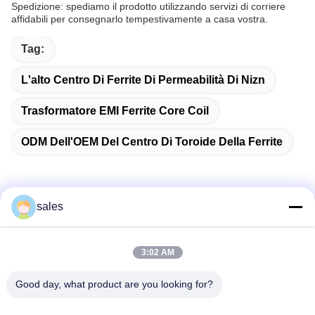
Spedizione: spediamo il prodotto utilizzando servizi di corriere
affidabili per consegnarlo tempestivamente a casa vostra.
Tag:
L'alto Centro Di Ferrite Di Permeabilità Di Nizn
Trasformatore EMI Ferrite Core Coil
ODM Dell'OEM Del Centro Di Toroide Della Ferrite
sales
Contatto rapido
3:02 AM
Indirizzo
Stanza 1301, Blocco B, Rongchao New Times Plaza, Parco
Good day, what product are you looking for?
Industriale High-Tech di Guanlan, Distretto di Longhua,
Shenzhen. Cina