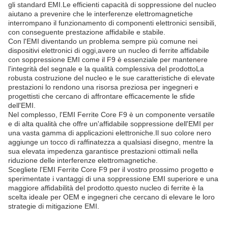
gli standard EMI.Le efficienti capacità di soppressione del nucleo
aiutano a prevenire che le interferenze elettromagnetiche
interrompano il funzionamento di componenti elettronici sensibili,
con conseguente prestazione affidabile e stabile.
Con l'EMI diventando un problema sempre più comune nei
dispositivi elettronici di oggi,avere un nucleo di ferrite affidabile
con soppressione EMI come il F9 è essenziale per mantenere
l'integrità del segnale e la qualità complessiva del prodottoLa
robusta costruzione del nucleo e le sue caratteristiche di elevate
prestazioni lo rendono una risorsa preziosa per ingegneri e
progettisti che cercano di affrontare efficacemente le sfide
dell'EMI.
Nel complesso, l'EMI Ferrite Core F9 è un componente versatile
e di alta qualità che offre un'affidabile soppressione dell'EMI per
una vasta gamma di applicazioni elettroniche.Il suo colore nero
aggiunge un tocco di raffinatezza a qualsiasi disegno, mentre la
sua elevata impedenza garantisce prestazioni ottimali nella
riduzione delle interferenze elettromagnetiche.
Scegliete l'EMI Ferrite Core F9 per il vostro prossimo progetto e
sperimentate i vantaggi di una soppressione EMI superiore e una
maggiore affidabilità del prodotto.questo nucleo di ferrite è la
scelta ideale per OEM e ingegneri che cercano di elevare le loro
strategie di mitigazione EMI.