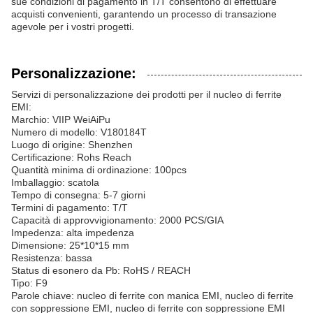
sue condizioni di pagamento in T/T consentono di effettuare
acquisti convenienti, garantendo un processo di transazione
agevole per i vostri progetti.
Personalizzazione:
Servizi di personalizzazione dei prodotti per il nucleo di ferrite
EMI:
Marchio: VIIP WeiAiPu
Numero di modello: V180184T
Luogo di origine: Shenzhen
Certificazione: Rohs Reach
Quantità minima di ordinazione: 100pcs
Imballaggio: scatola
Tempo di consegna: 5-7 giorni
Termini di pagamento: T/T
Capacità di approvvigionamento: 2000 PCS/GIA
Impedenza: alta impedenza
Dimensione: 25*10*15 mm
Resistenza: bassa
Status di esonero da Pb: RoHS / REACH
Tipo: F9
Parole chiave: nucleo di ferrite con manica EMI, nucleo di ferrite
con soppressione EMI, nucleo di ferrite con soppressione EMI