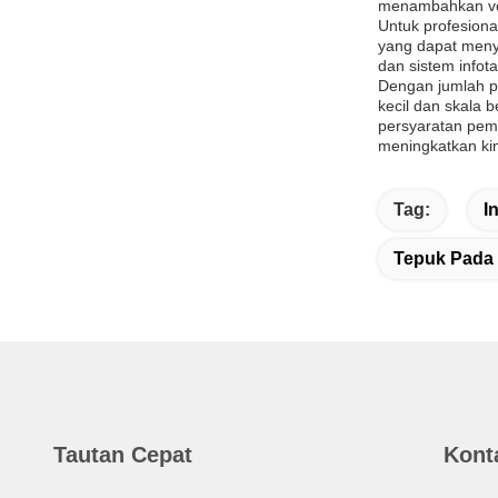
menambahkan vol
Untuk profesiona
yang dapat menye
dan sistem info
Dengan jumlah pe
kecil dan skala 
persyaratan pemb
meningkatkan kin
Tag:
I
Tepuk Pada I
Tautan Cepat
Kont