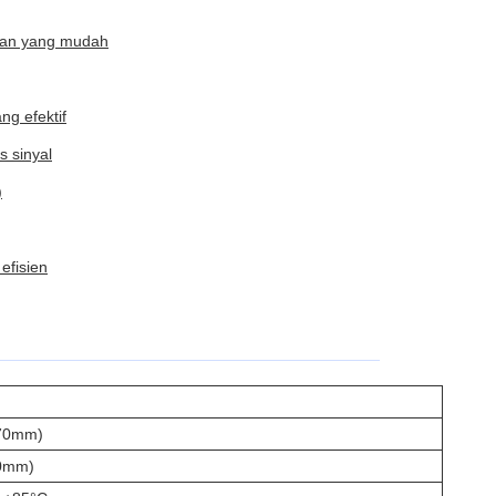
gan yang mudah
ng efektif
s sinyal
)
efisien
 70mm)
20mm)