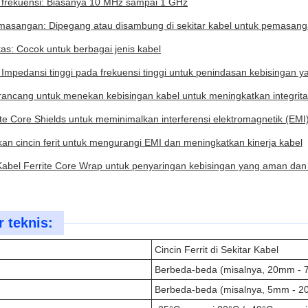
frekuensi: Biasanya 10 MHz sampai 1 GHz
asangan: Dipegang atau disambung di sekitar kabel untuk pemasan
tas: Cocok untuk berbagai jenis kabel
Impedansi tinggi pada frekuensi tinggi untuk penindasan kebisingan ya
irancang untuk menekan kebisingan kabel untuk meningkatkan integrita
te Core Shields untuk meminimalkan interferensi elektromagnetik (EMI
n cincin ferit untuk mengurangi EMI dan meningkatkan kinerja kabel
abel Ferrite Core Wrap untuk penyaringan kebisingan yang aman dan 
 teknis:
Cincin Ferrit di Sekitar Kabel
Berbeda-beda (misalnya, 20mm -
Berbeda-beda (misalnya, 5mm - 