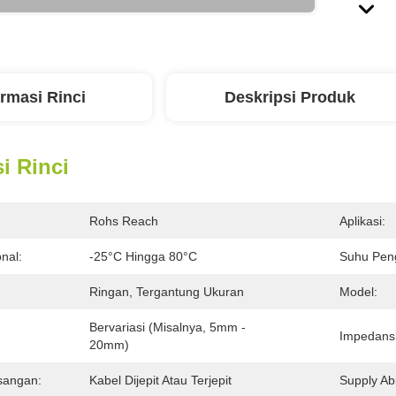
ormasi Rinci
Deskripsi Produk
i Rinci
Rohs Reach
Aplikasi:
nal:
-25°C Hingga 80°C
Suhu Pen
Ringan, Tergantung Ukuran
Model:
Bervariasi (misalnya, 5mm - 
Impedansi
20mm)
sangan:
Kabel Dijepit Atau Terjepit
Supply Abil