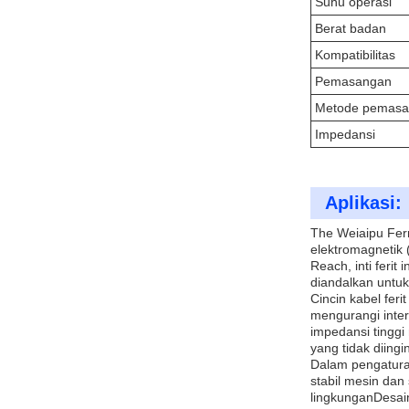
Suhu operasi
Berat badan
Kompatibilitas
Pemasangan
Metode pemas
Impedansi
Aplikasi:
The Weiaipu Fer
elektromagnetik 
Reach, inti feri
diandalkan untuk
Cincin kabel fer
mengurangi inter
impedansi tinggi
yang tidak diingi
Dalam pengaturan 
stabil mesin dan
lingkunganDesai