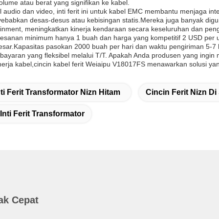
ume atau berat yang signifikan ke kabel.
l audio dan video, inti ferit ini untuk kabel EMC membantu menjaga i
babkan desas-desus atau kebisingan statis.Mereka juga banyak digun
tainment, meningkatkan kinerja kendaraan secara keseluruhan dan pe
sanan minimum hanya 1 buah dan harga yang kompetitif 2 USD per unit
besar.Kapasitas pasokan 2000 buah per hari dan waktu pengiriman 5-7 
ayaran yang fleksibel melalui T/T. Apakah Anda produsen yang ingin 
erja kabel,cincin kabel ferit Weiaipu V18017FS menawarkan solusi ya
nti Ferit Transformator Nizn Hitam
Cincin Ferit Nizn Di
nti Ferit Transformator
ak Cepat