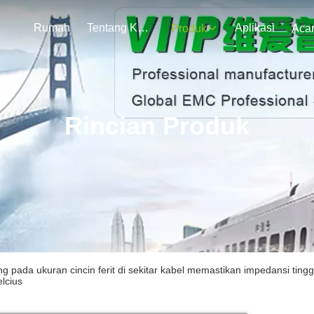
Rumah
Tentang Kami
Aplikasi
Produk
Aca
Rincian Produk
g pada ukuran cincin ferit di sekitar kabel memastikan impedansi tingg
elcius