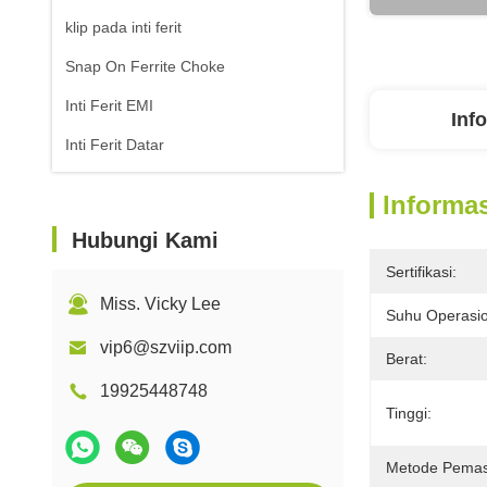
klip pada inti ferit
Snap On Ferrite Choke
Inti Ferit EMI
Inf
Inti Ferit Datar
Informas
Hubungi Kami
Sertifikasi:
Miss. Vicky Lee
Suhu Operasio
vip6@szviip.com
Berat:
19925448748
Tinggi:
Metode Pema