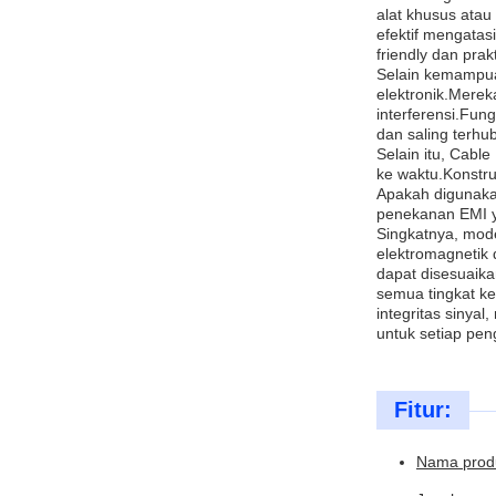
alat khusus ata
efektif mengata
friendly dan pra
Selain kemampua
elektronik.Mere
interferensi.Fun
dan saling terhu
Selain itu, Cable
ke waktu.Konstr
Apakah digunakan
penekanan EMI ya
Singkatnya, mod
elektromagnetik 
dapat disesuaik
semua tingkat ke
integritas sinya
untuk setiap pen
Fitur:
Nama produk