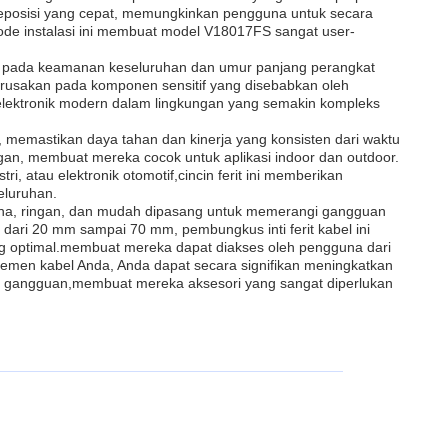
eposisi yang cepat, memungkinkan pengguna untuk secara
de instalasi ini membuat model V18017FS sangat user-
si pada keamanan keseluruhan dan umur panjang perangkat
erusakan pada komponen sensitif yang disebabkan oleh
n elektronik modern dalam lingkungan yang semakin kompleks
ggi, memastikan daya tahan dan kinerja yang konsisten dari waktu
an, membuat mereka cocok untuk aplikasi indoor dan outdoor.
, atau elektronik otomotif,cincin ferit ini memberikan
eluruhan.
una, ringan, dan mudah dipasang untuk memerangi gangguan
 dari 20 mm sampai 70 mm, pembungkus inti ferit kabel ini
ng optimal.membuat mereka dapat diakses oleh pengguna dari
jemen kabel Anda, Anda dapat secara signifikan meningkatkan
dari gangguan,membuat mereka aksesori yang sangat diperlukan