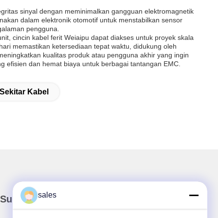
ntegritas sinyal dengan meminimalkan gangguan elektromagnetik
akan dalam elektronik otomotif untuk menstabilkan sensor
ngalaman pengguna.
, cincin kabel ferit Weiaipu dapat diakses untuk proyek skala
hari memastikan ketersediaan tepat waktu, didukung oleh
meningkatkan kualitas produk atau pengguna akhir yang ingin
ng efisien dan hemat biaya untuk berbagai tantangan EMC.
 Sekitar Kabel
sales
Surat Kabar Kami