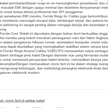
u kabel pemisahanDesain snap-on ini memungkinkan penyebaran dan r
si masalah EMI dengan upaya minimal dan downtime.Kenyamanan meto
ktis untuk kedua teknisi profesional dan DIY penggemar.
n penekanan EMI mereka, Ferrite Rings for Cables juga berkontribu
ka membantu mencegah korupsi data, kehilangan sinyal, dan potensi k
gsi pelindung ini sangat penting dalam menjaga kinerja dan keandala
bung.
 Ferrite Core Shield ini diproduksi dengan bahan ferrit berkualitas tin
uksi mereka yang kokoh menahan penanganan rutin dan faktor lingkung
 dalam pengaturan hiburan rumah, workstation komputer, mesin industri
ng dapat diandalkan yang meningkatkan stabilitas sistem secara kes
el Ferrite Rings Around Cables V18017FS menawarkan solusi serbag
dalam berbagai jenis kabel.Dengan diameter luar yang bervariasi mulai
an untuk memenuhi persyaratan kabel tertentu, memastikan kinerja ya
terampilanDengan memasukkan cincin ferit ini ke dalam strategi mana
l, mengurangi kebisingan, dan melindungi perangkat elektronik Anda 
gaturan elektronik modern.
: cincin ferit di sekitar kabel