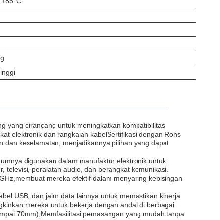
i +85°C
ng
inggi
 yang dirancang untuk meningkatkan kompatibilitas
at elektronik dan rangkaian kabelSertifikasi dengan Rohs
an dan keselamatan, menjadikannya pilihan yang dapat
 umumnya digunakan dalam manufaktur elektronik untuk
 televisi, peralatan audio, dan perangkat komunikasi.
 1 GHz,membuat mereka efektif dalam menyaring kebisingan
, kabel USB, dan jalur data lainnya untuk memastikan kinerja
gkinkan mereka untuk bekerja dengan andal di berbagai
 sampai 70mm),Memfasilitasi pemasangan yang mudah tanpa