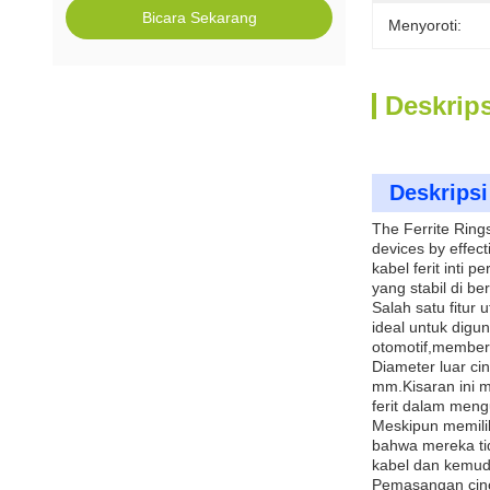
Bicara Sekarang
Menyoroti:
Deskrip
Deskripsi
The Ferrite Ring
devices by effect
kabel ferit inti 
yang stabil di ber
Salah satu fitur
ideal untuk digu
otomotif,memberi
Diameter luar ci
mm.Kisaran ini m
ferit dalam men
Meskipun memiliki
bahwa mereka ti
kabel dan kemud
Pemasangan cinci