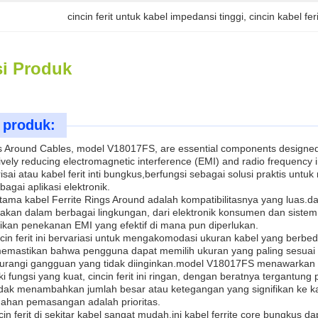
cincin ferit untuk kabel impedansi tinggi
, 
cincin kabel fe
si Produk
 produk:
s Around Cables, model V18017FS, are essential components designed t
ively reducing electromagnetic interference (EMI) and radio frequency i
perisai atau kabel ferit inti bungkus,berfungsi sebagai solusi praktis u
bagai aplikasi elektronik.
 utama kabel Ferrite Rings Around adalah kompatibilitasnya yang luas.d
nakan dalam berbagai lingkungan, dari elektronik konsumen dan sistem
kan penekanan EMI yang efektif di mana pun diperlukan.
ncin ferit ini bervariasi untuk mengakomodasi ukuran kabel yang berbe
emastikan bahwa pengguna dapat memilih ukuran yang paling sesuai un
gurangi gangguan yang tidak diinginkan.model V18017FS menawarkan uk
 fungsi yang kuat, cincin ferit ini ringan, dengan beratnya tergantung p
dak menambahkan jumlah besar atau ketegangan yang signifikan ke kab
ahan pemasangan adalah prioritas.
n ferit di sekitar kabel sangat mudah.ini kabel ferrite core bungkus