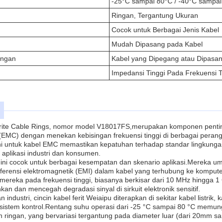
-25°C sampai 80°C / -40°C sampa
Ringan, Tergantung Ukuran
Cocok untuk Berbagai Jenis Kabel
Mudah Dipasang pada Kabel
angan
Kabel yang Dipegang atau Dipasa
Impedansi Tinggi Pada Frekuensi T
rite Cable Rings, nomor model V18017FS,merupakan komponen penting
(EMC) dengan menekan kebisingan frekuensi tinggi di berbagai perangk
t ini untuk kabel EMC memastikan kepatuhan terhadap standar lingkung
 aplikasi industri dan konsumen.
it ini cocok untuk berbagai kesempatan dan skenario aplikasi.Mereka
ferensi elektromagnetik (EMI) dalam kabel yang terhubung ke komputer,
 mereka pada frekuensi tinggi, biasanya berkisar dari 10 MHz hingga
nkan dan mencegah degradasi sinyal di sirkuit elektronik sensitif.
industri, cincin kabel ferit Weiaipu diterapkan di sekitar kabel listrik
 sistem kontrol.Rentang suhu operasi dari -25 °C sampai 80 °C memun
n ringan, yang bervariasi tergantung pada diameter luar (dari 20mm