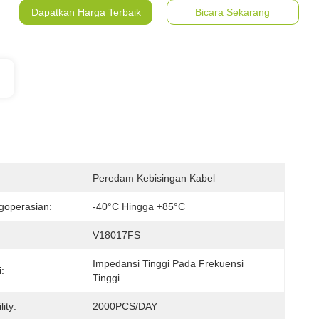
Dapatkan Harga Terbaik
Bicara Sekarang
Peredam Kebisingan Kabel
goperasian:
-40°C Hingga +85°C
V18017FS
Impedansi Tinggi Pada Frekuensi 
:
Tinggi
ity:
2000PCS/DAY