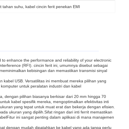
rit tahan suhu
, 
kabel cincin ferit penekan EMI
o enhance the performance and reliability of your electronic
nterference (RFI). cincin ferit ini, umumnya disebut sebagai
ntuk meminimalkan kebisingan dan memastikan transmisi sinyal
an kabel USB. Versatilitas ini membuat mereka pilihan yang
 komputer untuk peralatan industri dan kabel
da, dengan pilihan biasanya berkisar dari 20 mm hingga 70
tuk kabel spesifik mereka, mengoptimalkan efektivitas inti
uran yang tepat untuk muat erat dan bekerja dengan efisien.
ada ukuran yang dipilih.Sifat ringan dari inti ferrit memastikan
elFitur ini sangat penting dalam aplikasi di mana manajemen
 dapat dengan mudah dipatahkan ke kabel yang ada tanpa perlu