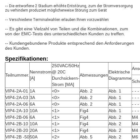
--
Die entworfene 2 Stadium erhöhte Entstörung, zum der Stromversorgung
zu verhindern produziert möglicherweise Störung zum Gerät
--
Verschiedene Terminalwahlen erlauben Ihnen vorzuwählen
-- Es gibt eine Vielzahl von Teilen und die Kombinationen, zum
von der EMC-Tests des unterschiedlichen Kunden zu treffen.
-- Kundengebundene Produkte entsprechend den Anforderungen
des Kunden.
Spezifikationen:
250VAC/50Hz
Ans
Nennstrom
@ 20C
Elektrische
Teilnummer.
Abmessungen
[A]
Durchsickern-
Diagramme
Sch
Strom [MA]
VIP4-2A-01
1A
<0>
Abb. 2
Abb. 1
- - -
VIP4-2A-03
3A
<0>
Abb. 2
Abb. 1
- - -
VIP4-2A-06
6A
<0>
Abb. 2
Abb. 1
- - -
VIP4-2A-10
10A
<1>
Fig4
Abb. 1
- - -
VIP4-2B-06
6A
<1>
Fig4
Abb. 2
M4
VIP4-2B-10
10A
<1>
Fig4
Abb. 2
M4
VIP4-2B-20
20A
<1>
Fig4
Abb. 2
M4
VIP4-2B -50
50A
<2>
Abb. 5
Abb. 2
M6