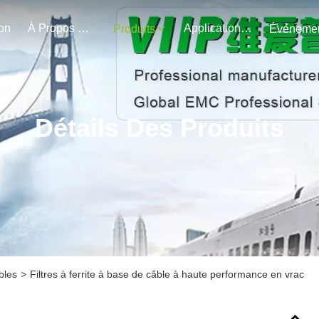
on
À Propos De Nous
Application Du Projet
Produits
Détails Des Produits
bles
>
Filtres à ferrite à base de câble à haute performance en vrac