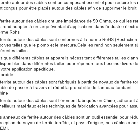
errite autour des câbles sont un composant essentiel pour réduire les 
t conçus pour être placés autour des câbles afin de supprimer le bruit 
errite autour des câbles ont une impédance de 50 Ohms, ce qui les rend
s rend adaptés à un large éventail d'applications dans l'industrie électr
orme Rohs
errite autour des câbles sont conformes à la norme RoHS (Restriction 
ives telles que le plomb et le mercure.Cela les rend non seulement sûr
érentes tailles
ue différents câbles et appareils nécessitent différentes tailles d'an
isponibles dans différentes tailles pour répondre aux besoins divers de
 votre application spécifique.
toroïde
errite autour des câbles sont fabriqués à partir de noyaux de ferrite 
âble de passer à travers et réduit la probabilité de l'anneau tombant.
Chine
errite autour des câbles sont fièrement fabriqués en Chine, adhérant à 
eilleurs matériaux et les techniques de fabrication avancées pour assur
s anneaux de ferrite autour des câbles sont un outil essentiel pour rédui
ception du noyau de ferrite toroïde, et pays d'origine, nos câbles à ann
 EMI.