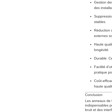
Gestion des
des install
Suppression
stables.
Réduction d
externes s
Haute quali
longévité.
Durable: Ce
Facilité d'u
pratique pou
Coût-effica
haute quali
Conclusion
Les anneaux de fe
indispensables po
bruit et des inter