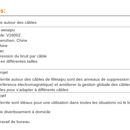
s:
te autour des câbles
 weiaipu
le: V18002
Shenzhen, Chine
Chine
rac
ression du bruit par câble
 en différentes tailles
rojet
errite autour des câbles de Weiaipu sont des anneaux de suppression d
terférence électromagnétique) et améliorer la gestion globale des câble
lles pour s'adapter à différents câbles.
ojet
rrite sont idéaux pour une utilisation dans toutes les situations où le b
e divertissement à domicile
ravail de bureau