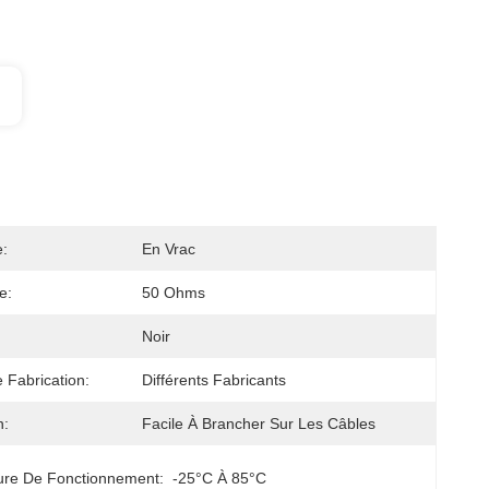
:
En Vrac
e:
50 Ohms
Noir
 Fabrication:
Différents Fabricants
n:
Facile À Brancher Sur Les Câbles
ure De Fonctionnement:
-25°C À 85°C