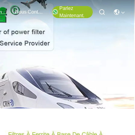
Parlez
Nous Contacter
Événements
Maintenant.
Filtres À Ferrite À Base De Câble À