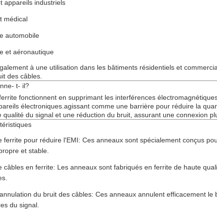
 appareils industriels
 médical
ue automobile
e et aéronautique
galement à une utilisation dans les bâtiments résidentiels et commerciau
it des câbles.
ne- t- il?
errite fonctionnent en supprimant les interférences électromagnétique
pareils électroniques.agissant comme une barrière pour réduire la quant
 qualité du signal et une réduction du bruit, assurant une connexion plus
téristiques
ferrite pour réduire l'EMI: Ces anneaux sont spécialement conçus pou
ropre et stable.
câbles en ferrite: Les anneaux sont fabriqués en ferrite de haute quali
es.
nnulation du bruit des câbles: Ces anneaux annulent efficacement le brui
es du signal.