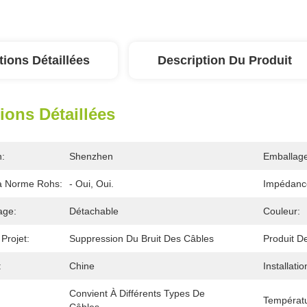
tions Détaillées
Description Du Produit
ions Détaillées
n:
Shenzhen
Emballage
a Norme Rohs:
- Oui, Oui.
Impédanc
age:
Détachable
Couleur:
Projet:
Suppression Du Bruit Des Câbles
Produit De
:
Chine
Installatio
Convient À Différents Types De 
Températ