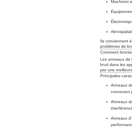
Machines et
Équipement
Électroniq
Aérospatial
Ils conviennent é
problèmes de bru
Comment fonction
Les anneaux de f
bruit dans les ap
par une meilleure
Principales carac
Anneaux de 
connexion p
Anneaux de 
interférenc
Anneaux d'a
performanc