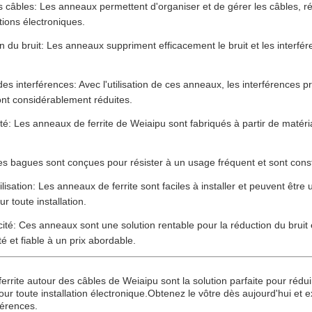
 câbles: Les anneaux permettent d'organiser et de gérer les câbles, ré
ations électroniques.
 du bruit: Les anneaux suppriment efficacement le bruit et les interfér
es interférences: Avec l'utilisation de ces anneaux, les interférences 
ont considérablement réduites.
té: Les anneaux de ferrite de Weiaipu sont fabriqués à partir de matériau
s bagues sont conçues pour résister à un usage fréquent et sont const
tilisation: Les anneaux de ferrite sont faciles à installer et peuvent être 
r toute installation.
cité: Ces anneaux sont une solution rentable pour la réduction du bruit
té et fiable à un prix abordable.
rrite autour des câbles de Weiaipu sont la solution parfaite pour rédui
ur toute installation électronique.Obtenez le vôtre dès aujourd'hui et 
férences.