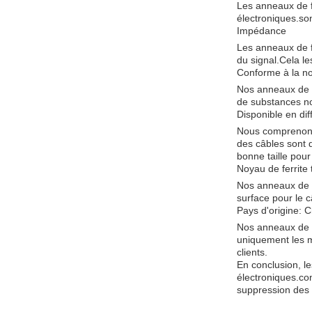
Les anneaux de f
électroniques.son
Impédance
Les anneaux de f
du signal.Cela le
Conforme à la n
Nos anneaux de f
de substances noc
Disponible en diff
Nous comprenons q
des câbles sont d
bonne taille pour
Noyau de ferrite 
Nos anneaux de f
surface pour le c
Pays d'origine: 
Nos anneaux de f
uniquement les m
clients.
En conclusion, le
électroniques.con
suppression des