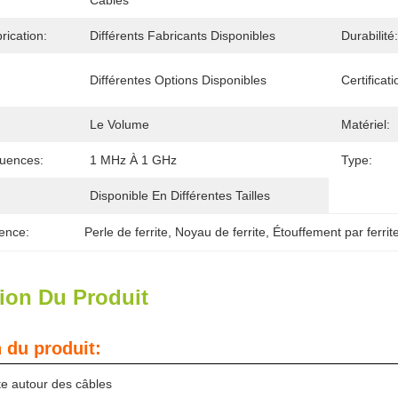
Câbles
rication:
Différents Fabricants Disponibles
Durabilité:
Différentes Options Disponibles
Certificati
Le Volume
Matériel:
uences:
1 MHz À 1 GHz
Type:
Disponible En Différentes Tailles
ence:
Perle de ferrite
, 
Noyau de ferrite
, 
Étouffement par ferrit
ion Du Produit
 du produit:
te autour des câbles