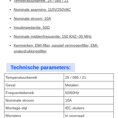
Temperatuurbereik: 25 / 085 / 21
Nominale spanning: 110V/250VAC
Nominale stroom: 10A
Inputimpedantie: 50Ω
Nominale middenfrequentie: 150 KHZ~30 MHz
Kenmerken: EMI-filter, passief vermogenfilter, EMI-
onderdrukkingsfilter
Technische parameters:
Temperatuurbereik
25 / 085 / 21
Geval
Metalen
Frequentiebereik
50/60Hz
Nominale stroom
10A
Montage-stijl
IEC-sluiters
Monsters
In voorraad