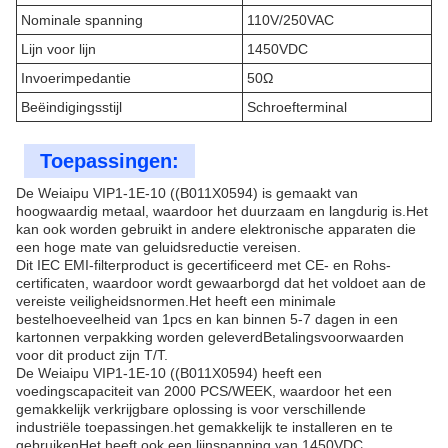
Nominale spanning
110V/250VAC
Lijn voor lijn
1450VDC
Invoerimpedantie
50Ω
Beëindigingsstijl
Schroefterminal
Toepassingen:
De Weiaipu VIP1-1E-10 ((B011X0594) is gemaakt van
hoogwaardig metaal, waardoor het duurzaam en langdurig is.Het
kan ook worden gebruikt in andere elektronische apparaten die
een hoge mate van geluidsreductie vereisen.
Dit IEC EMI-filterproduct is gecertificeerd met CE- en Rohs-
certificaten, waardoor wordt gewaarborgd dat het voldoet aan de
vereiste veiligheidsnormen.Het heeft een minimale
bestelhoeveelheid van 1pcs en kan binnen 5-7 dagen in een
kartonnen verpakking worden geleverdBetalingsvoorwaarden
voor dit product zijn T/T.
De Weiaipu VIP1-1E-10 ((B011X0594) heeft een
voedingscapaciteit van 2000 PCS/WEEK, waardoor het een
gemakkelijk verkrijgbare oplossing is voor verschillende
industriële toepassingen.het gemakkelijk te installeren en te
gebruikenHet heeft ook een lijnspanning van 1450VDC.