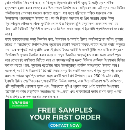
হ্রাস পরিসীমা নিয়ে গর্ব করে, যা বিস্তৃত ফ্রিকোয়েন্সি বর্ণালী জুড়ে ইলেক্ট্রোম্যাগনেটিক
হস্তক্ষেপ হ্রাস করার ক্ষেত্রে এর উচ্চ দক্ষতা নির্দেশ করে।সন্নিবেশ হার এই স্তর মানে ফিল্টার
নাটকীয়ভাবে গোলমাল সংকেত কমাতে পারেন, যার ফলে পরিচ্ছন্ন শক্তি সরবরাহ এবং
ডিভাইসের পারফরম্যান্স উন্নত হয়।আপনি বিদ্যুৎ সরবরাহ বা শিল্প সরঞ্জাম থেকে নিম্ন
ফ্রিকোয়েন্সি গোলমাল থেকে স্যুইচিং থেকে উচ্চ ফ্রিকোয়েন্সি হস্তক্ষেপ মোকাবেলা করা হয়
কিনা, এই ফিল্টারটি স্থিতিশীল অপারেশন নিশ্চিত করার জন্য শক্তিশালী প্রশমিতকরণ সরবরাহ
করে।
সহজ ইনস্টলেশনের জন্য ডিজাইন করা, ইনলাইন ইএমআই ফিল্টার কনফিগারেশন জটিল পুনরায়
তারের বা অতিরিক্ত উপাদানগুলির প্রয়োজন ছাড়াই সহজেই বিদ্যুৎ লাইনে সংহত করার অনুমতি
দেয়।এর কম্প্যাক্ট ফর্ম ফ্যাক্টর এবং স্ট্যান্ডার্ডাইজড আইইসি সকেট ইন্টারফেস এটিকে বিদ্যমান
সিস্টেমগুলি পুনরায় ইনস্টল করার জন্য বা নতুন ডিজাইনে অন্তর্ভুক্ত করার জন্য আদর্শ পছন্দ
করে তোলেএই নমনীয়তা নিশ্চিত করে যে ব্যবহারকারীরা দ্রুত বিভিন্ন সেটিংসে ইএমআই ফিল্টার
স্থাপন করতে পারে, ন্যূনতম প্রচেষ্টার সাথে ইলেক্ট্রোম্যাগনেটিক সামঞ্জস্যতা উন্নত করে।
সংক্ষেপে, আইইসি ইএমআই ফিল্টারটি নির্ভরযোগ্য ইএমআই দমন এবং শক্তি সুরক্ষা প্রয়োজন
এমন যে কোনও অ্যাপ্লিকেশনের জন্য একটি অপরিহার্য উপাদান। এর 250 ভি এসি রেটিং,
ইএমসি ফিল্টার শ্রেণিবদ্ধকরণ,অন্তর্নির্মিত ফিউজ ফাংশন, এবং উচ্চ সন্নিবেশ ক্ষতি কর্মক্ষমতা,
এটি ব্যতিক্রমী গোলমাল হ্রাস এবং নিরাপত্তা সুবিধা প্রদান করে।এই ইনলাইন ইএমআই
ফিল্টারটি আপনার বৈদ্যুতিক সরঞ্জামগুলির অখণ্ডতা এবং কার্যকারিতা বজায় রাখার জন্য একটি
নির্ভরযোগ্য এবং দক্ষ সমাধান সরবরাহ করে.