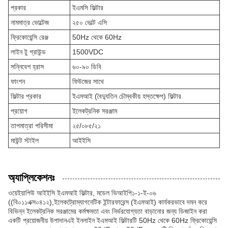
প্রকার
ইএমসি ফিল্টার
নামমাত্র ভোল্টেজ
২৫০ ভোল্ট এসি
ফ্রিকোয়েন্সি রেঞ্জ
50Hz থেকে 60Hz
লাইন টু গ্রাউন্ড
1500VDC
সন্নিবেশ হ্রাস
৬০-৯০ ডিবি
ফাংশন
ফিউজের সাথে
ফিল্টার প্রকার
ইএমআই (বৈদ্যুতিন চৌম্বকীয় হস্তক্ষেপ) ফিল্টার
প্রয়োগ
ইলেকট্রনিক সরঞ্জাম
তাপমাত্রা পরিসীমা
২৫/০৮৫/২১
মাউন্ট স্টাইল
আইইসি
অ্যাপ্লিকেশনঃ
ওয়েইয়াপিউ আইইসি ইএমআই ফিল্টার, মডেল ভিআইপি১-১-ই-০৬
((বি০১১এক্স০৪১২),ইলেকট্রোম্যাগনেটিক ইন্টারফারেন্স (ইএমআই) কার্যকরভাবে দমন করে
বিভিন্ন ইলেকট্রনিক সরঞ্জামের কর্মক্ষমতা এবং নির্ভরযোগ্যতা বাড়ানোর জন্য ডিজাইন করা
একটি প্রয়োজনীয় উপাদানএই ইনলাইন ইএমআই ফিল্টারটি 50Hz থেকে 60Hz ফ্রিকোয়েন্সি