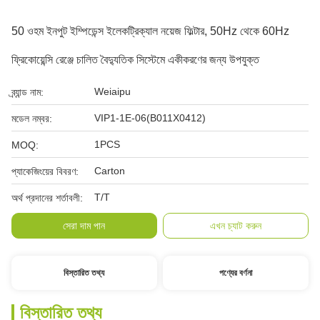
50 ওহম ইনপুট ইম্পিডেন্স ইলেকট্রিক্যাল নয়েজ ফিল্টার, 50Hz থেকে 60Hz
ফ্রিকোয়েন্সি রেঞ্জে চালিত বৈদ্যুতিক সিস্টেমে একীকরণের জন্য উপযুক্ত
Weiaipu
ব্র্যান্ড নাম:
VIP1-1E-06(B011X0412)
মডেল নম্বর:
1PCS
MOQ:
Carton
প্যাকেজিংয়ের বিবরণ:
T/T
অর্থ প্রদানের শর্তাবলী:
সেরা দাম পান
এখন চ্যাট করুন
বিস্তারিত তথ্য
পণ্যের বর্ণনা
বিস্তারিত তথ্য