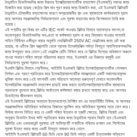
বৈদ্যুতিন ডিভাইসগুলির জন্য উচ্চতর ইলেক্ট্রোম্যাগনেটিক হস্তক্ষেপ (ইএমআই) দমনের জন্য
ডিজাইন করা হয়েছে।কঠোর শিল্প মান পূরণ করার জন্য ডিজাইন করা, এই ইএমআই ফিল্টারটি
বৈদ্যুতিন চৌম্বকীয় হস্তক্ষেপের কারণে অপ্রয়োজনীয় শব্দ এবং ব্যাঘাতকে কার্যকরভাবে হ্রাস
করে আপনার সরঞ্জামগুলির নির্ভরযোগ্যতা এবং সুরক্ষা বাড়ানোর জন্য বিশেষভাবে তৈরি করা
হয়েছে।
এই পণ্যটির মূল বিষয় হল এটির IEC সকেট পাওয়ার ফিল্টার হিসাবে স্থানান্তর ফাংশন,যা
সংযোগযুক্ত ডিভাইসগুলির অখণ্ডতা বা কর্মক্ষমতা হ্রাস না করে বিদ্যমান পাওয়ার সাপ্লাই
লাইনে নির্বিঘ্নে একীভূত করার অনুমতি দেয়ফিল্টারটি 250V AC ভোল্টেজের জন্য রেট করা
হয়েছে, যা এটিকে শিল্প যন্ত্রপাতি থেকে গ্রাহক ইলেকট্রনিক্স পর্যন্ত বিস্তৃত অ্যাপ্লিকেশনগুলির
জন্য উপযুক্ত করে তোলে।এই ভোল্টেজ রেটিং নিশ্চিত করে যে ফিল্টার বিশ্বের অধিকাংশ অঞ্চলে
পাওয়া সাধারণ শক্তি মাত্রা পরিচালনা করতে পারে, ইএমআই এর বিরুদ্ধে বহুমুখী এবং
নির্ভরযোগ্য সুরক্ষা প্রদান করে।
ইএমসি ফিল্টার হিসাবে শ্রেণীবদ্ধ, আইইসি ইএমআই ফিল্টার ইলেকট্রোম্যাগনেটিক গোলমাল
নির্গমন এবং গ্রহণ প্রতিরোধ করে ইলেকট্রোম্যাগনেটিক সামঞ্জস্যতা একটি সমালোচনামূলক
ভূমিকা পালন করে।এই ফাংশনটি এমন পরিবেশে অত্যন্ত গুরুত্বপূর্ণ যেখানে সংবেদনশীল
ইলেকট্রনিক সরঞ্জামগুলি হস্তক্ষেপ ছাড়াই কাজ করতে হবেইলেকট্রোম্যাগনেটিক ব্যাঘাতের
প্রভাবকে ন্যূনতম করে,ফিল্টার সর্বোত্তম কর্মক্ষমতা বজায় রাখতে সাহায্য করে এবং আপনার
ডিভাইসের জীবনকাল বাড়ায়.
এই ইএমআই ফিল্টারের অন্যতম উল্লেখযোগ্য বৈশিষ্ট্য হল এর অন্তর্নির্মিত ফিউজ, যা আপনার
সরঞ্জামগুলিকে অতিরিক্ত বর্তমানের বিরুদ্ধে সুরক্ষিত করে অতিরিক্ত সুরক্ষার স্তর যোগ করে।
ফিউজ ফাংশন নিশ্চিত করে যে একটি শক্তি উত্থান বা ত্রুটি ক্ষেত্রে, ফিল্টার নিজেই এবং
সংযুক্ত ডিভাইস উভয় ক্ষতি প্রতিরোধ করার জন্য বৈদ্যুতিক প্রবাহ বিরতি হবে।ইএমআই
ফিল্টারিং এবং ওভারকরেন্ট সুরক্ষার এই সংমিশ্রণটি পণ্যটিকে শক্তির গুণমান এবং সিস্টেমের
সুরক্ষা উন্নত করার জন্য একটি বিস্তৃত সমাধান করে তোলে.
আইইসি ইএমআই ফিল্টারটি 60 ডিবি থেকে 90 ডিবি পর্যন্ত একটি চিত্তাকর্ষক সন্নিবেশ