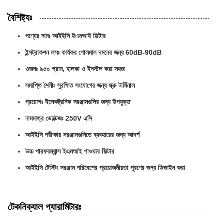
বৈশিষ্ট্যঃ
পণ্যের নামঃ আইইসি ইএমআই ফিল্টার
ইন্সট্রাকশন লসঃ কার্যকর গোলমাল দমনের জন্য 60dB-90dB
ওজনঃ ৯৫০ গ্রাম, হালকা ও ইনস্টল করা সহজ
সমাপ্তি শৈলীঃ সুরক্ষিত সংযোগের জন্য স্ক্রু টার্মিনাল
প্রয়োগঃ ইলেকট্রনিক সরঞ্জামগুলির জন্য উপযুক্ত
নামমাত্র ভোল্টেজঃ 250V এসি
আইইসি পরীক্ষার সরঞ্জামগুলিতে ব্যবহারের জন্য আদর্শ
উচ্চ পারফরম্যান্স ইএমআই পাওয়ার ফিল্টার
আইইসি টেস্টিং সরঞ্জাম পরিবেশের প্রয়োজনীয়তা পূরণের জন্য ডিজাইন করা
টেকনিক্যাল প্যারামিটারঃ