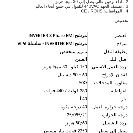
2 ، أداء توهين عالي يصل إلى 30 ميجا هرتز
3 ، تصنيف الجهد 440VAC للقبول في جميع أنحاء العالم
4 ، الموافقات: CE ، ROHS
تخصيص:
العنصر
مرشح INVERTER 3 Phase EMI
نموذج
مرشح INVERTER EMI - سلسلة VIP6
وظيفة النقل
تمرير منخفض
أصل البلد
الصين
تردد العمل الاسمي
150 كيلو - 30 ميجا هرتز
فقدان الإدراج
60 ~ 90 ديسيبل
مقاومة المدخلات
50Ω
الفولطية
380 فولت / 440 فولت
تيار
40 أ
درجة حرارة العمل
40 درجة مئوية
درجة الحرارة
25/085/21
تردد التشغيل
50/60 هرتز
سطر إلى سطر
2250 فولت تيار مستمر