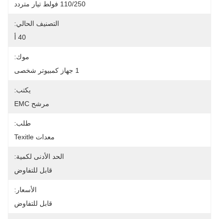
110/250 فولط تيار متردد
التصنيف الحالي:
40 أ
موك:
1 جهاز كمبيوتر شخصى
يكتب:
مرشح EMC
طلب:
معدات Texitle
الحد الأدنى لكمية:
قابل للتفاوض
الأسعار:
قابل للتفاوض