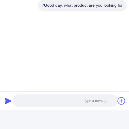
Good day, what product are you looking for?
التطبيقات الرئيسية:
مصمم خصيصًا لتلفزيون LCD و PDP والتطبيقات الطبية والأجهزة الكهربائية العامة
معدات طبية
معدات الاختبار والقياس
الآلات الصغيرة والمتوسطة الحجم والمعدات المنزلية
العلامات:
380V 440V 30mhz مرشح تمرير منخفض
40A 3 Phase VFD شركة إمي Filter
Inverter شركة إمي Filter 380V 440V