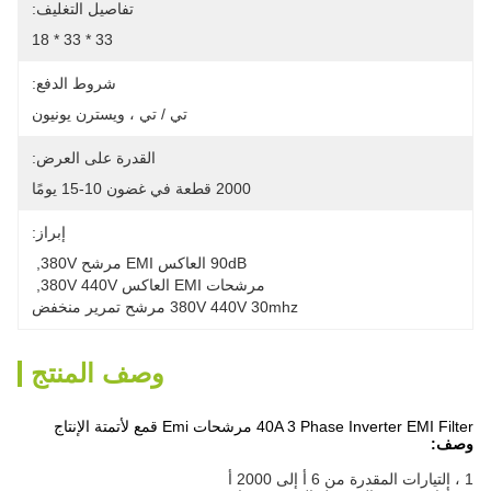
تفاصيل التغليف:
33 * 33 * 18
شروط الدفع:
تي / تي ، ويسترن يونيون
القدرة على العرض:
2000 قطعة في غضون 10-15 يومًا
إبراز:
90dB العاكس EMI مرشح 380V
, 
مرشحات EMI العاكس 380V 440V
, 
380V 440V 30mhz مرشح تمرير منخفض
وصف المنتج
40A 3 Phase Inverter EMI Filter مرشحات Emi قمع لأتمتة الإنتاج
وصف:
1 ، التيارات المقدرة من 6 أ إلى 2000 أ