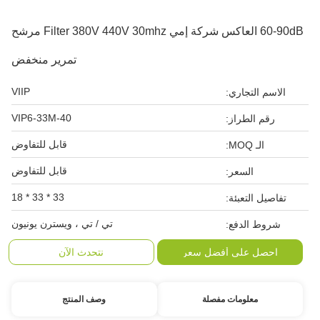
60-90dB العاكس شركة إمي Filter 380V 440V 30mhz مرشح
تمرير منخفض
VIIP
الاسم التجاري:
VIP6-33M-40
رقم الطراز:
قابل للتفاوض
الـ MOQ:
قابل للتفاوض
السعر:
33 * 33 * 18
تفاصيل التعبئة:
تي / تي ، ويسترن يونيون
شروط الدفع:
احصل على أفضل سعر
نتحدث الآن
معلومات مفصلة
وصف المنتج