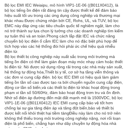
Bộ lọc EMI IEC Weiaipu, mô hình VIP1-1E-06 ((B011X0412), là
bộ lọc tiếng ồn điện rất đáng tin cậy được thiết kế để đảm bảo
hiệu suất tối ưu trong các ứng dụng công nghiệp và thương mại
khác nhau.Được chứng nhận bởi CE, Rohs, UL, và TUV, bộ lọc
EMC này đáp ứng các tiêu chuẩn quốc tế nghiêm ngặt, làm cho
nó trở thành sự lựa chọn lý tưởng cho các doanh nghiệp tìm kiếm
sự tuân thủ và an toàn.Phong cách lắp đặt IEC và chức năng
chuyển bộ lọc điện ổ cắm IEC làm cho nó đặc biệt phù hợp để
tích hợp vào các hệ thống đòi hỏi phải ức chế hiệu quả nhiễu
điện từ.
Bộ lọc thiết bị công nghiệp này xuất sắc trong môi trường mà
tiếng ồn điện có thể làm gián đoạn máy móc nhạy cảm hoặc thiết
bị điện tử. Nó được sử dụng rộng rãi trong các nhà máy sản xuất,
hệ thống tự động hóa,Thiết bị y tế, cơ sở hạ tầng viễn thông và
các đơn vị cung cấp điện. bộ lọc IEC EMI có hiệu quả làm giảm
tiếng ồn tần số cao được tạo ra bởi chuyển nguồn cung cấp điện,
động cơ tần số biến,và các thiết bị điện tử khác hoạt động trong
phạm vi tần số 50/60Hz, đảm bảo hoạt động trơn tru và ổn định.
Nhờ số điện áp đường đến mặt đất mạnh mẽ là 1500VDC, bộ lọc
VIP1-1E-06 ((B011X0412) IEC EMI cung cấp bảo vệ tốt hơn
chống lại sự gia tăng điện áp và tăng đột biến,bảo vệ thiết bị
được kết nối khỏi thiệt hại tiềm tàngĐiều này làm cho nó trở nên
không thể thiếu trong môi trường công nghiệp nặng, nơi rối loạn
điện là phổ biến, chẳng hạn như dây chuyền tự động hóa nhà