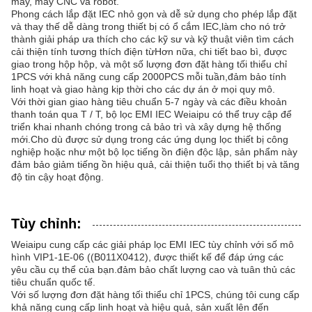
máy, máy CNC và robot.
Phong cách lắp đặt IEC nhỏ gọn và dễ sử dụng cho phép lắp đặt
và thay thế dễ dàng trong thiết bị có ổ cắm IEC,làm cho nó trở
thành giải pháp ưa thích cho các kỹ sư và kỹ thuật viên tìm cách
cải thiện tính tương thích điện từHơn nữa, chi tiết bao bì, được
giao trong hộp hộp, và một số lượng đơn đặt hàng tối thiểu chỉ
1PCS với khả năng cung cấp 2000PCS mỗi tuần,đảm bảo tính
linh hoạt và giao hàng kịp thời cho các dự án ở mọi quy mô.
Với thời gian giao hàng tiêu chuẩn 5-7 ngày và các điều khoản
thanh toán qua T / T, bộ lọc EMI IEC Weiaipu có thể truy cập để
triển khai nhanh chóng trong cả bảo trì và xây dựng hệ thống
mới.Cho dù được sử dụng trong các ứng dụng lọc thiết bị công
nghiệp hoặc như một bộ lọc tiếng ồn điện độc lập, sản phẩm này
đảm bảo giảm tiếng ồn hiệu quả, cải thiện tuổi thọ thiết bị và tăng
độ tin cậy hoạt động.
Tùy chỉnh:
Weiaipu cung cấp các giải pháp lọc EMI IEC tùy chỉnh với số mô
hình VIP1-1E-06 ((B011X0412), được thiết kế để đáp ứng các
yêu cầu cụ thể của bạn.đảm bảo chất lượng cao và tuân thủ các
tiêu chuẩn quốc tế.
Với số lượng đơn đặt hàng tối thiểu chỉ 1PCS, chúng tôi cung cấp
khả năng cung cấp linh hoạt và hiệu quả, sản xuất lên đến