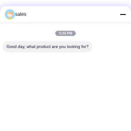
sales
Liên lạc nhanh
3:35 PM
Địa chỉ
Phòng 1301, Khối B, Plaza Rongchao New Times, Khu công
Good day, what product are you looking for?
nghiệp công nghệ cao Guanlan, Quận Longhua, Thâm
Quyến, Trung Quốc
Điện thoại
86-0755-29170376
Email
vip6@szviip.com