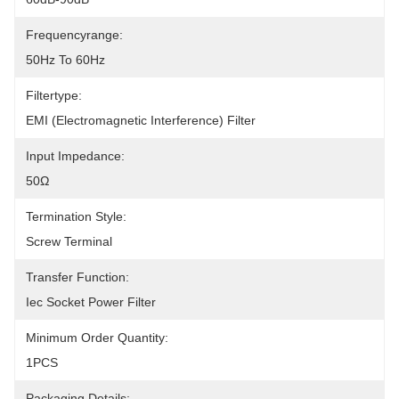
Frequencyrange:
50Hz To 60Hz
Filtertype:
EMI (Electromagnetic Interference) Filter
Input Impedance:
50Ω
Termination Style:
Screw Terminal
Transfer Function:
Iec Socket Power Filter
Minimum Order Quantity:
1PCS
Packaging Details: