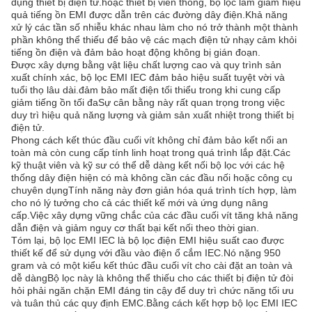
dụng thiết bị điện tử.hoặc thiết bị viễn thông, bộ lọc làm giảm hiệu
quả tiếng ồn EMI được dẫn trên các đường dây điện.Khả năng
xử lý các tần số nhiễu khác nhau làm cho nó trở thành một thành
phần không thể thiếu để bảo vệ các mạch điện tử nhạy cảm khỏi
tiếng ồn điện và đảm bảo hoạt động không bị gián đoạn.
Được xây dựng bằng vật liệu chất lượng cao và quy trình sản
xuất chính xác, bộ lọc EMI IEC đảm bảo hiệu suất tuyệt vời và
tuổi thọ lâu dài.đảm bảo mất điện tối thiểu trong khi cung cấp
giảm tiếng ồn tối đaSự cân bằng này rất quan trọng trong việc
duy trì hiệu quả năng lượng và giảm sản xuất nhiệt trong thiết bị
điện tử.
Phong cách kết thúc đầu cuối vít không chỉ đảm bảo kết nối an
toàn mà còn cung cấp tính linh hoạt trong quá trình lắp đặt.Các
kỹ thuật viên và kỹ sư có thể dễ dàng kết nối bộ lọc với các hệ
thống dây điện hiện có mà không cần các đầu nối hoặc công cụ
chuyên dụngTính năng này đơn giản hóa quá trình tích hợp, làm
cho nó lý tưởng cho cả các thiết kế mới và ứng dụng nâng
cấp.Việc xây dựng vững chắc của các đầu cuối vít tăng khả năng
dẫn điện và giảm nguy cơ thất bại kết nối theo thời gian.
Tóm lại, bộ lọc EMI IEC là bộ lọc điện EMI hiệu suất cao được
thiết kế để sử dụng với đầu vào điện ổ cắm IEC.Nó nặng 950
gram và có một kiểu kết thúc đầu cuối vít cho cài đặt an toàn và
dễ dàngBộ lọc này là không thể thiếu cho các thiết bị điện tử đòi
hỏi phải ngăn chặn EMI đáng tin cậy để duy trì chức năng tối ưu
và tuân thủ các quy định EMC.Bằng cách kết hợp bộ lọc EMI IEC