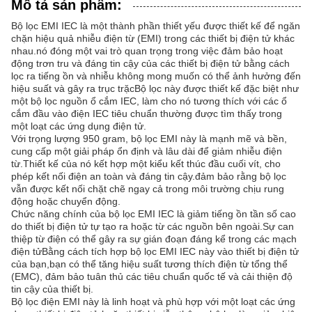
Mô tả sản phẩm:
Bộ lọc EMI IEC là một thành phần thiết yếu được thiết kế để ngăn
chặn hiệu quả nhiễu điện từ (EMI) trong các thiết bị điện tử khác
nhau.nó đóng một vai trò quan trọng trong việc đảm bảo hoạt
động trơn tru và đáng tin cậy của các thiết bị điện tử bằng cách
lọc ra tiếng ồn và nhiễu không mong muốn có thể ảnh hưởng đến
hiệu suất và gây ra trục trặcBộ lọc này được thiết kế đặc biệt như
một bộ lọc nguồn ổ cắm IEC, làm cho nó tương thích với các ổ
cắm đầu vào điện IEC tiêu chuẩn thường được tìm thấy trong
một loạt các ứng dụng điện tử.
Với trọng lượng 950 gram, bộ lọc EMI này là mạnh mẽ và bền,
cung cấp một giải pháp ổn định và lâu dài để giảm nhiễu điện
từ.Thiết kế của nó kết hợp một kiểu kết thúc đầu cuối vít, cho
phép kết nối điện an toàn và đáng tin cậy.đảm bảo rằng bộ lọc
vẫn được kết nối chặt chẽ ngay cả trong môi trường chịu rung
động hoặc chuyển động.
Chức năng chính của bộ lọc EMI IEC là giảm tiếng ồn tần số cao
do thiết bị điện tử tự tạo ra hoặc từ các nguồn bên ngoài.Sự can
thiệp từ điện có thể gây ra sự gián đoạn đáng kể trong các mạch
điện tửBằng cách tích hợp bộ lọc EMI IEC này vào thiết bị điện tử
của bạn,bạn có thể tăng hiệu suất tương thích điện từ tổng thể
(EMC), đảm bảo tuân thủ các tiêu chuẩn quốc tế và cải thiện độ
tin cậy của thiết bị.
Bộ lọc điện EMI này là linh hoạt và phù hợp với một loạt các ứng