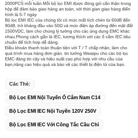
2000PCS mỗi tuần.Mỗi bộ lọc EMI được đóng gói cẩn thận trong
hộp để đảm bảo giao hàng an toàn, với thời gian giao hàng điển
hình là 5-7 ngày.
Bộ lọc EMI IEC của chúng tôi có mức mất tích chèn từ 60dB đến
90dB, trở kháng đầu vào 50Ω và mức điện áp đường đến mặt đất
1500VDC, làm cho chúng lý tưởng cho các ứng dụng EMC khác
nhau.Phong cách gắn là IEC, tương thích với các ổ cắm IEC tiêu
chuẩn để tích hợp dễ dàng.
Điều khoản thanh toán thuận tiện với T / T chấp nhận, làm cho
quá trình mua hàng đơn giản. tin tưởng Weiaipu cho các bộ lọc
EMC đáng tin cậy và hiệu suất cao phù hợp với nhu cầu của
bạn,nâng cao hiệu quả và bảo vệ các thiết bị điện tử của bạn.
Các Thẻ:
Bộ Lọc EMI Nội Tuyến Ổ Cắm Nam C14
Bộ Lọc EMI IEC Nội Tuyến 120V 250V
Bộ Lọc EMI IEC Với Công Tắc Cầu Chì