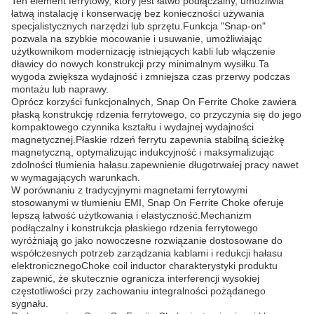
Ten element ferrytowy, który jest łatwo podłączalny, umożliwia
łatwą instalację i konserwację bez konieczności używania
specjalistycznych narzędzi lub sprzętu.Funkcja "Snap-on"
pozwala na szybkie mocowanie i usuwanie, umożliwiając
użytkownikom modernizację istniejących kabli lub włączenie
dławicy do nowych konstrukcji przy minimalnym wysiłku.Ta
wygoda zwiększa wydajność i zmniejsza czas przerwy podczas
montażu lub naprawy.
Oprócz korzyści funkcjonalnych, Snap On Ferrite Choke zawiera
płaską konstrukcję rdzenia ferrytowego, co przyczynia się do jego
kompaktowego czynnika kształtu i wydajnej wydajności
magnetycznej.Płaskie rdzeń ferrytu zapewnia stabilną ścieżkę
magnetyczną, optymalizując indukcyjność i maksymalizując
zdolności tłumienia hałasu.zapewnienie długotrwałej pracy nawet
w wymagających warunkach.
W porównaniu z tradycyjnymi magnetami ferrytowymi
stosowanymi w tłumieniu EMI, Snap On Ferrite Choke oferuje
lepszą łatwość użytkowania i elastyczność.Mechanizm
podłączalny i konstrukcja płaskiego rdzenia ferrytowego
wyróżniają go jako nowoczesne rozwiązanie dostosowane do
współczesnych potrzeb zarządzania kablami i redukcji hałasu
elektronicznegoChoke coil inductor charakterystyki produktu
zapewnić, że skutecznie ogranicza interferencji wysokiej
częstotliwości przy zachowaniu integralności pożądanego
sygnału.