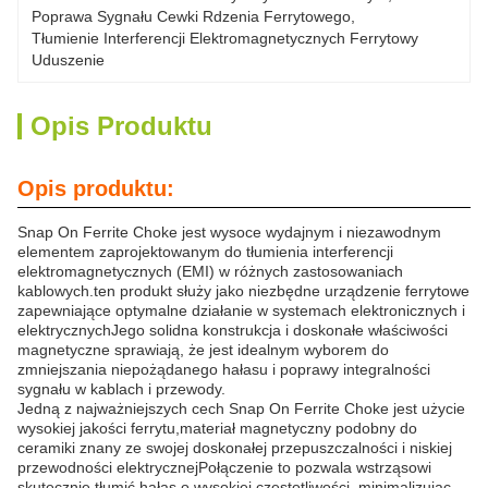
Poprawa Sygnału Cewki Rdzenia Ferrytowego
, 
Tłumienie Interferencji Elektromagnetycznych Ferrytowy 
Uduszenie
Opis Produktu
Opis produktu:
Snap On Ferrite Choke jest wysoce wydajnym i niezawodnym
elementem zaprojektowanym do tłumienia interferencji
elektromagnetycznych (EMI) w różnych zastosowaniach
kablowych.ten produkt służy jako niezbędne urządzenie ferrytowe
zapewniające optymalne działanie w systemach elektronicznych i
elektrycznychJego solidna konstrukcja i doskonałe właściwości
magnetyczne sprawiają, że jest idealnym wyborem do
zmniejszania niepożądanego hałasu i poprawy integralności
sygnału w kablach i przewody.
Jedną z najważniejszych cech Snap On Ferrite Choke jest użycie
wysokiej jakości ferrytu,materiał magnetyczny podobny do
ceramiki znany ze swojej doskonałej przepuszczalności i niskiej
przewodności elektrycznejPołączenie to pozwala wstrząsowi
skutecznie tłumić hałas o wysokiej częstotliwości, minimalizując