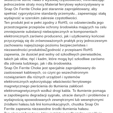
jednocześnie straty mocy.Materiał ferrytowy wykorzystywany w
Snap On Ferrite Choke jest starannie zaprojektowany, aby
spełniać rygorystyczne standardy przemysłu., zapewniając stałą
wydajność w szerokim zakresie częstotliwości.
Ten produkt jest w pełni zgodny z RoHS, co odzwierciedla jego
przestrzeganie przepisów ochrony środowiska mających na celu
zmniejszenie substancji niebezpiecznych w komponentach
elektronicznych.zarówno producenci, jak i użytkownicy końcowi
przyczyniają się do zrównoważonych praktyk przy jednoczesnym
zachowaniu najwyższego poziomu bezpieczeństwa i
niezawodności produktówZgodność z przepisami RoHS
zapewnia, że dusiciel jest wolny od szkodliwych pierwiastków,
takich jak ołów, rtęć i kadm, które mogą być szkodliwe zarówno
dla zdrowia ludzkiego, jak i dla środowiska.
Snap On Ferrite Choke jest specjalnie zaprojektowany do
zastosowań kablowych, co czyni go wszechstronnym
rozwiązaniem dla różnych urządzeń i systemów
elektronicznych.wykorzystując właściwości ferrytowego
magnetycznego pierścienia do tłumienia zakłóceń
elektromagnetycznych wzdłuż drogi kabla. To tłumienie pomaga
w zapobieganiu degradacji sygnału, utracie danych i problemów z
wydajnością spowodowanych zewnętrznymi lub wewnętrznymi
źródłami hałasu.lub linii komunikacyjnych, chustka Snap On
Ferrite zapewnia niezawodne środki tłumienia hałasu.