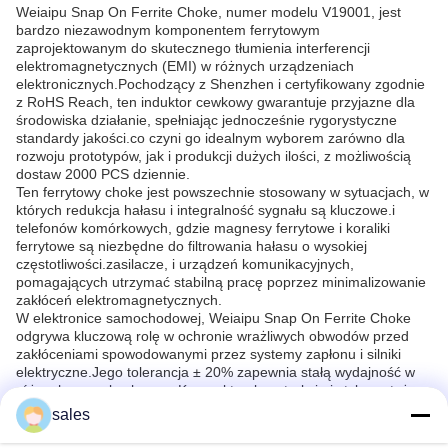
Weiaipu Snap On Ferrite Choke, numer modelu V19001, jest
bardzo niezawodnym komponentem ferrytowym
zaprojektowanym do skutecznego tłumienia interferencji
elektromagnetycznych (EMI) w różnych urządzeniach
elektronicznych.Pochodzący z Shenzhen i certyfikowany zgodnie
z RoHS Reach, ten induktor cewkowy gwarantuje przyjazne dla
środowiska działanie, spełniając jednocześnie rygorystyczne
standardy jakości.co czyni go idealnym wyborem zarówno dla
rozwoju prototypów, jak i produkcji dużych ilości, z możliwością
dostaw 2000 PCS dziennie.
Ten ferrytowy choke jest powszechnie stosowany w sytuacjach, w
których redukcja hałasu i integralność sygnału są kluczowe.i
telefonów komórkowych, gdzie magnesy ferrytowe i koraliki
ferrytowe są niezbędne do filtrowania hałasu o wysokiej
częstotliwości.zasilacze, i urządzeń komunikacyjnych,
pomagających utrzymać stabilną pracę poprzez minimalizowanie
zakłóceń elektromagnetycznych.
W elektronice samochodowej, Weiaipu Snap On Ferrite Choke
odgrywa kluczową rolę w ochronie wrażliwych obwodów przed
zakłóceniami spowodowanymi przez systemy zapłonu i silniki
elektryczne.Jego tolerancja ± 20% zapewnia stałą wydajność w
różnych warunkach pracyKompaktna konstrukcja i styl montażu z
podłączeniem ułatwiają łatwą integrację z płytami obwodami bez
sales
konieczności znacznych modyfikacji,co sprawia, że jest
odpowiedni zarówno do nowych projektów, jak i do modernizacji