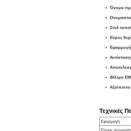
Όνομα προ
Ονομαστικ
Στυλ τοπο
Εύρος θερμ
Εφαρμογή:
Αντίσταση
Αποτελεσμ
Φίλτρο EM
Αξιόπιστο
Τεχνικές Π
Εφαρμογή
Εύρος συχνοτή