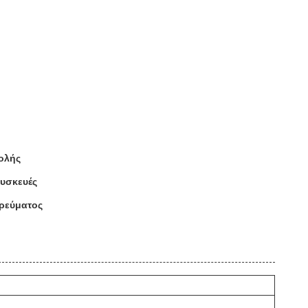
ολής
συσκευές
 ρεύματος