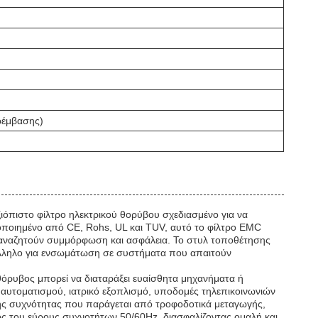
ρέμβασης)
ξιόπιστο φίλτρο ηλεκτρικού θορύβου σχεδιασμένο για να
τοποιημένο από CE, Rohs, UL και TUV, αυτό το φίλτρο EMC
υ αναζητούν συμμόρφωση και ασφάλεια. Το στυλ τοποθέτησης
τάλληλο για ενσωμάτωση σε συστήματα που απαιτούν
θόρυβος μπορεί να διαταράξει ευαίσθητα μηχανήματα ή
αυτοματισμού, ιατρικό εξοπλισμό, υποδομές τηλεπικοινωνιών
λής συχνότητας που παράγεται από τροφοδοτικά μεταγωγής,
ός του εύρους συχνοτήτων 50/60Hz, διασφαλίζοντας ομαλή και