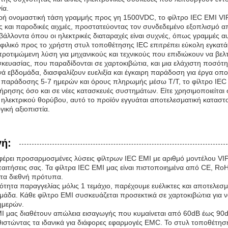
ία.
ρή ονομαστική τάση γραμμής προς γη 1500VDC, το φίλτρο IEC EMI V
 και παροδικές αιχμές, προστατεύοντας τον συνδεδεμένο εξοπλισμό απ
ιβάλλοντα όπου οι ηλεκτρικές διαταραχές είναι συχνές, όπως γραμμές
φιλικό προς το χρήστη στυλ τοποθέτησης IEC επιτρέπει εύκολη εγκατά
προτιμώμενη λύση για μηχανικούς και τεχνικούς που επιδιώκουν να βελ
κευασίας, που παραδίδονται σε χαρτοκιβώτια, και μια ελάχιστη ποσότ
ά εβδομάδα, διασφαλίζουν ευελιξία και έγκαιρη παράδοση για έργα οπ
 παράδοσης 5-7 ημερών και όρους πληρωμής μέσω T/T, το φίλτρο IEC 
ήρησης όσο και σε νέες κατασκευές συστημάτων. Είτε χρησιμοποιείται
 ηλεκτρικού θορύβου, αυτό το προϊόν εγγυάται αποτελεσματική καταστο
γική αξιοπιστία.
ή:
έρει προσαρμοσμένες λύσεις φίλτρων IEC EMI με αριθμό μοντέλου VIP
αιτήσεις σας. Τα φίλτρα IEC EMI μας είναι πιστοποιημένα από CE, RoH
τα διεθνή πρότυπα.
τητα παραγγελίας μόλις 1 τεμάχιο, παρέχουμε ευέλικτες και αποτελεσ
ομάδα. Κάθε φίλτρο EMI συσκευάζεται προσεκτικά σε χαρτοκιβώτια για 
ημερών.
MI μας διαθέτουν απώλεια εισαγωγής που κυμαίνεται από 60dB έως 90
στώντας τα ιδανικά για διάφορες εφαρμογές EMC. Το στυλ τοποθέτησης