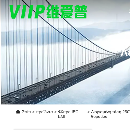
Λ
Σπίτι
>
προϊόντα
>
Φίλτρο IEC
>
Διορισμένη τάση 250
EMI
θορύβου