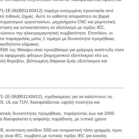
IP1-1E-06(B011X0412) παρέχει ενισχυμένη προστασία από
ό πιθανές ζημιές. Αυτό το καθιστά απαραίτητο σε βαριά
 αυτοματισμού εργοστασίων, μηχανήματα CNC και ρομποτική.
σταση και αντικατάσταση σε εξοπλισμό με πρίζες IEC,
τιώσουν την ηλεκτρομαγνητική συμβατότητα. Επιπλέον, οι
ητα παραγγελίας μόλις 1 τεμάχιο με δυνατότητα προμήθειας
οιασδήποτε κλίμακας.
EMI της Weiaipu είναι προσβάσιμο για γρήγορη ανάπτυξη τόσο
 σε εφαρμογές φίλτρων βιομηχανικού εξοπλισμού είτε ως
λή θορύβου, βελτιωμένη διάρκεια ζωής εξοπλισμού και
1-1E-06(B011X0412), σχεδιασμένες για να καλύπτουν τις
S, UL και TUV, διασφαλίζοντας υψηλή ποιότητα και
ματικές δυνατότητες προμήθειας, παράγοντας έως και 2000
να διασφαλιστεί η ασφαλής παράδοση, με τυπικό χρόνο
dB, αντίσταση εισόδου 50Ω και ονομαστική τάση γραμμής προς
 είναι IEC, συμβατό με τυπικές πρίζες IEC για εύκολη