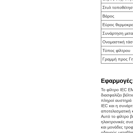
Στυλ τοποθέτησ
Βάρος
Εύρος θερμοκρα
Συνάρτηση μετ
Ονομαστική τάσ
Τύπος φίλτρου
Γραμμή προς Γ
Εφαρμογές
Το φίλτρο IEC EM
διασφαλίζει βέλτ
πληροί αυστηρά 
IEC και η συνάρ
αποτελεσματική 
Αυτό το φίλτρο 
ηλεκτρονικές συ
και μονάδες τρο
οδηγούς μεταβλη