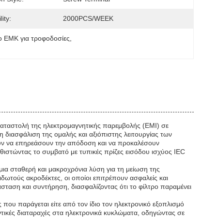
ity:
2000PCS/WEEK
ο ΕΜΚ για τροφοδοσίες
, 
 καταστολή της ηλεκτρομαγνητικής παρεμβολής (EMI) σε
η διασφάλιση της ομαλής και αξιόπιστης λειτουργίας των
ύν να επηρεάσουν την απόδοση και να προκαλέσουν
καθιστώντας το συμβατό με τυπικές πρίζες εισόδου ισχύος IEC
 μια σταθερή και μακροχρόνια λύση για τη μείωση της
δωτούς ακροδέκτες, οι οποίοι επιτρέπουν ασφαλείς και
άσταση και συντήρηση, διασφαλίζοντας ότι το φίλτρο παραμένει
 που παράγεται είτε από τον ίδιο τον ηλεκτρονικό εξοπλισμό
ντικές διαταραχές στα ηλεκτρονικά κυκλώματα, οδηγώντας σε