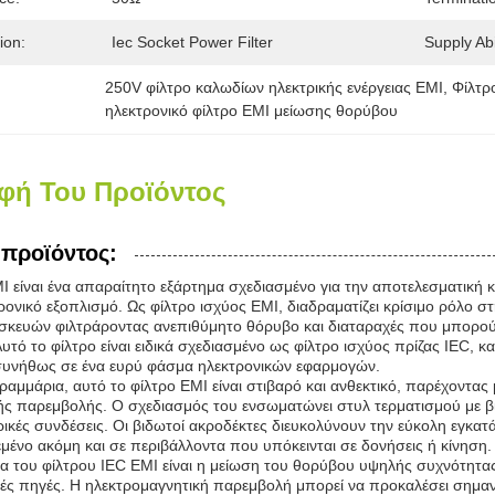
ion:
Iec Socket Power Filter
Supply Abil
250V φίλτρο καλωδίων ηλεκτρικής ενέργειας EMI
, 
Φίλτρ
ηλεκτρονικό φίλτρο EMI μείωσης θορύβου
φή Του Προϊόντος
προϊόντος:
I είναι ένα απαραίτητο εξάρτημα σχεδιασμένο για την αποτελεσματική
ονικό εξοπλισμό. Ως φίλτρο ισχύος EMI, διαδραματίζει κρίσιμο ρόλο στ
σκευών φιλτράροντας ανεπιθύμητο θόρυβο και διαταραχές που μπορο
Αυτό το φίλτρο είναι ειδικά σχεδιασμένο ως φίλτρο ισχύος πρίζας IEC, 
συνήθως σε ένα ευρύ φάσμα ηλεκτρονικών εφαρμογών.
ραμμάρια, αυτό το φίλτρο EMI είναι στιβαρό και ανθεκτικό, παρέχοντας
ής παρεμβολής. Ο σχεδιασμός του ενσωματώνει στυλ τερματισμού με βι
ρικές συνδέσεις. Οι βιδωτοί ακροδέκτες διευκολύνουν την εύκολη εγκατ
ένο ακόμη και σε περιβάλλοντα που υπόκεινται σε δονήσεις ή κίνηση.
ία του φίλτρου IEC EMI είναι η μείωση του θορύβου υψηλής συχνότητας
ικές πηγές. Η ηλεκτρομαγνητική παρεμβολή μπορεί να προκαλέσει σημα