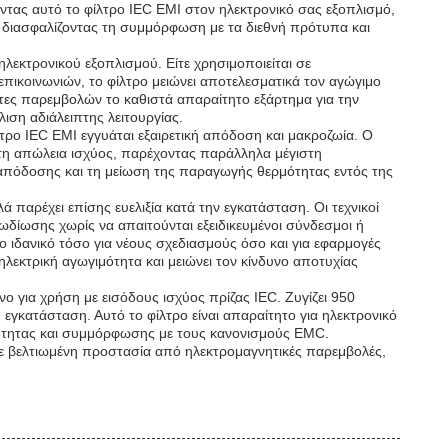
ας αυτό το φίλτρο IEC EMI στον ηλεκτρονικό σας εξοπλισμό,
 διασφαλίζοντας τη συμμόρφωση με τα διεθνή πρότυπα και
ηλεκτρονικού εξοπλισμού. Είτε χρησιμοποιείται σε
επικοινωνιών, το φίλτρο μειώνει αποτελεσματικά τον αγώγιμο
ητες παρεμβολών το καθιστά απαραίτητο εξάρτημα για την
ση αδιάλειπτης λειτουργίας.
λτρο IEC EMI εγγυάται εξαιρετική απόδοση και μακροζωία. Ο
στη απώλεια ισχύος, παρέχοντας παράλληλα μέγιστη
ς απόδοσης και τη μείωση της παραγωγής θερμότητας εντός της
 παρέχει επίσης ευελιξία κατά την εγκατάσταση. Οι τεχνικοί
δίωσης χωρίς να απαιτούνται εξειδικευμένοι σύνδεσμοι ή
ο ιδανικό τόσο για νέους σχεδιασμούς όσο και για εφαρμογές
λεκτρική αγωγιμότητα και μειώνει τον κίνδυνο αποτυχίας
ο για χρήση με εισόδους ισχύος πρίζας IEC. Ζυγίζει 950
 εγκατάσταση. Αυτό το φίλτρο είναι απαραίτητο για ηλεκτρονικό
ικότητας και συμμόρφωσης με τους κανονισμούς EMC.
ε βελτιωμένη προστασία από ηλεκτρομαγνητικές παρεμβολές,