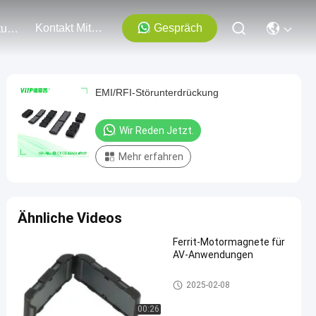
Kontakt Mit Uns
Gespräch
Veranstaltungen
EMI/RFI-Störunterdrückung
Wir Reden Jetzt.
Mehr erfahren
Ähnliche Videos
Ferrit-Motormagnete für
AV-Anwendungen
Flacher Ferrit-Kern
2025-02-08
00:26