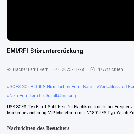
EMI/RFI-Störunterdrückung
Flacher Ferrit-Kern
2025-11-28
47 Ansichten
#
SCFS SCHREIBEN Nizn flachen Ferrit-Kern
#
Verschluss auf Fer
#
Nizn-Ferritkern für Schalldämpfung
USB SCFS-Typ Ferrit-Split-Kern für Flachkabel mit hoher Frequenz
Markenbezeichnung: VIIP Modellnummer: V18015FS Typ: Weich Zu
Nachrichten des Besuchers