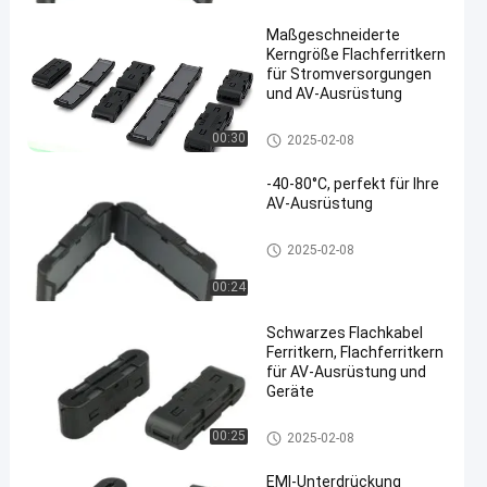
Maßgeschneiderte
Kerngröße Flachferritkern
für Stromversorgungen
und AV-Ausrüstung
Flacher Ferrit-Kern
00:30
2025-02-08
-40-80°C, perfekt für Ihre
AV-Ausrüstung
Flacher Ferrit-Kern
2025-02-08
00:24
Schwarzes Flachkabel
Ferritkern, Flachferritkern
für AV-Ausrüstung und
Geräte
Flacher Ferrit-Kern
00:25
2025-02-08
EMI-Unterdrückung