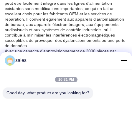
peut être facilement intégré dans les lignes d'alimentation
existantes sans modifications importantes, ce qui en fait un
excellent choix pour les fabricants OEM et les services de
réparation. Il convient également aux appareils d'automatisation
de bureau, aux appareils électroménagers, aux équipements
audiovisuels et aux systèmes de contrôle industriels, où il
contribue à minimiser les interférences électromagnétiques
susceptibles de provoquer des dysfonctionnements ou une perte
de données.
Avec une capacité d'approvisionnement de 2000 pièces par
semaine et une quantité minimale de commande de seulement 1
sales
pièce, Weiaipu assure une livraison rapide sous 5 à 7 jours,
emballé en toute sécurité dans des cartons pour éviter tout
dommage pendant le transport. Les conditions de paiement sont
flexibles, avec acceptation du T/T, facilitant les processus d'achat
10:31 PM
fluides pour les entreprises de toutes tailles.
En résumé, le filtre EMI en ligne Weiaipu VIP1-1E-
Good day, what product are you looking for?
06(B011X0412) est un composant de filtre CEM essentiel qui filtre
efficacement le bruit électromagnétique indésirable, protège les
équipements électroniques sensibles et est conforme aux normes
internationales rigoureuses. Que vous ayez besoin d'un filtre
d'alimentation passif fiable pour les machines industrielles ou
d'un filtre d'alimentation EMI pour l'électronique grand public, ce
filtre d'alimentation à prise IEC offre des performances et une
durabilité exceptionnelles.